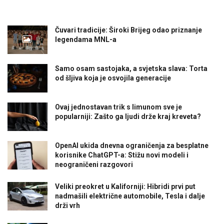
Čuvari tradicije: Široki Brijeg odao priznanje
legendama MNL-a
Samo osam sastojaka, a svjetska slava: Torta
od šljiva koja je osvojila generacije
Ovaj jednostavan trik s limunom sve je
popularniji: Zašto ga ljudi drže kraj kreveta?
OpenAI ukida dnevna ograničenja za besplatne
korisnike ChatGPT-a: Stižu novi modeli i
neograničeni razgovori
Veliki preokret u Kaliforniji: Hibridi prvi put
nadmašili električne automobile, Tesla i dalje
drži vrh