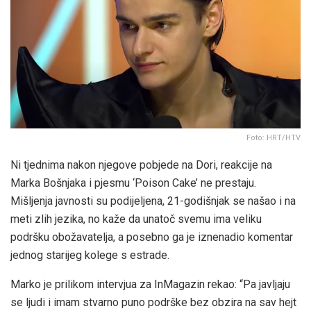
Foto: HRT/HTV
Ni tjednima nakon njegove pobjede na Dori, reakcije na
Marka Bošnjaka i pjesmu ‘Poison Cake’ ne prestaju.
Mišljenja javnosti su podijeljena, 21-godišnjak se našao i na
meti zlih jezika, no kaže da unatoč svemu ima veliku
podršku obožavatelja, a posebno ga je iznenadio komentar
jednog starijeg kolege s estrade.
Marko je prilikom intervjua za InMagazin rekao: “Pa javljaju
se ljudi i imam stvarno puno podrške bez obzira na sav hejt