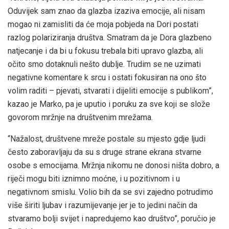
Oduvijek sam znao da glazba izaziva emocije, ali nisam
mogao ni zamisliti da će moja pobjeda na Dori postati
razlog polariziranja društva. Smatram da je Dora glazbeno
natjecanje i da bi u fokusu trebala biti upravo glazba, ali
očito smo dotaknuli nešto dublje. Trudim se ne uzimati
negativne komentare k srcu i ostati fokusiran na ono što
volim raditi – pjevati, stvarati i dijeliti emocije s publikom”,
kazao je Marko, pa je uputio i poruku za sve koji se slože
govorom mržnje na društvenim mrežama.
“Nažalost, društvene mreže postale su mjesto gdje ljudi
često zaboravljaju da su s druge strane ekrana stvarne
osobe s emocijama. Mržnja nikomu ne donosi ništa dobro, a
riječi mogu biti iznimno moćne, i u pozitivnom i u
negativnom smislu. Volio bih da se svi zajedno potrudimo
više širiti ljubav i razumijevanje jer je to jedini način da
stvaramo bolji svijet i napredujemo kao društvo”, poručio je