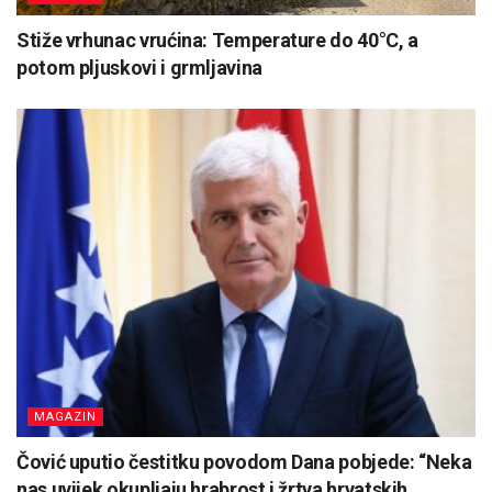
Stiže vrhunac vrućina: Temperature do 40°C, a
potom pljuskovi i grmljavina
MAGAZIN
Čović uputio čestitku povodom Dana pobjede: “Neka
nas uvijek okupljaju hrabrost i žrtva hrvatskih