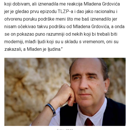
koji dobivam, ali iznenadila me reakcija Mladena Grdovića
jer je gledao prvu epizodu TLZP-a i dao jako racionalnu i
otvorenu poruku podrške meni što me baš iznenadilo jer
nisam očekivao takvu podršku od Mladena Grdovića, a onda
se on pokazao puno razumniji od nekih koji bi trebali biti
moderniji, mlađi ljudi koji su u skladu s vremenom, oni su
zakazali, a Mladen je ljudina.”