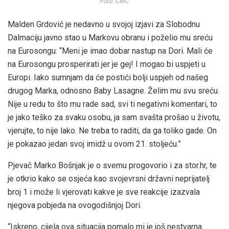
Foto: CMC
Malden Grdović je nedavno u svojoj izjavi za Slobodnu
Dalmaciju javno stao u Markovu obranu i poželio mu sreću
na Eurosongu: “Meni je imao dobar nastup na Dori. Mali će
na Eurosongu prosperirati jer je gej! I mogao bi uspjeti u
Europi. Iako sumnjam da će postići bolji uspjeh od našeg
drugog Marka, odnosno Baby Lasagne. Želim mu svu sreću.
Nije u redu to što mu rade sad, svi ti negativni komentari, to
je jako teško za svaku osobu, ja sam svašta prošao u životu,
vjerujte, to nije lako. Ne treba to raditi, da ga toliko gade. On
je pokazao jedan svoj imidž u ovom 21. stoljeću.”
Pjevač Marko Bošnjak je o svemu progovorio i za stor.hr, te
je otkrio kako se osjeća kao svojevrsni državni neprijatelj
broj 1 i može li vjerovati kakve je sve reakcije izazvala
njegova pobjeda na ovogodišnjoj Dori.
“Iskreno, cijela ova situacija pomalo mi je još nestvarna.