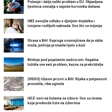
Pušenje i dalje veliki problem u EU: Objavljena
ljestvica zemalja s najviše korisnika duhana
HBŽ usvojila odluku o dječjem doplatku i
izmjene rodiljnih naknada: Evo što se mijenja
Strava u BiH: Supruga osumnjičena da je ubila
muža, policija pronašla tijelo u kući
Blidinje pod pojačanim nadzorom: Ilegalna
ložišta sve veći problem, kazne za prekršitelje
(VIDEO) Užasni prizori u BiH: Rijeka u potpunosti
presušila, riba uginula
HDZ-ovci na listama za izbore: Ovo su imena
koja predvode liste na izborima