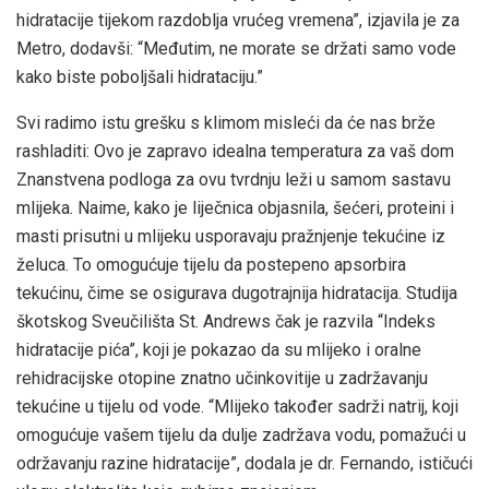
hidratacije tijekom razdoblja vrućeg vremena”, izjavila je za
Metro, dodavši: “Međutim, ne morate se držati samo vode
kako biste poboljšali hidrataciju.”
Svi radimo istu grešku s klimom misleći da će nas brže
rashladiti: Ovo je zapravo idealna temperatura za vaš dom
Znanstvena podloga za ovu tvrdnju leži u samom sastavu
mlijeka. Naime, kako je liječnica objasnila, šećeri, proteini i
masti prisutni u mlijeku usporavaju pražnjenje tekućine iz
želuca. To omogućuje tijelu da postepeno apsorbira
tekućinu, čime se osigurava dugotrajnija hidratacija. Studija
škotskog Sveučilišta St. Andrews čak je razvila “Indeks
hidratacije pića”, koji je pokazao da su mlijeko i oralne
rehidracijske otopine znatno učinkovitije u zadržavanju
tekućine u tijelu od vode. “Mlijeko također sadrži natrij, koji
omogućuje vašem tijelu da dulje zadržava vodu, pomažući u
održavanju razine hidratacije”, dodala je dr. Fernando, ističući