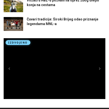
Vozači u HBŽ-u pozvani na oprez zbog divljih
konja na cestama
Čuvari tradicije: Široki Brijeg odao priznanje
legendama MNL-a