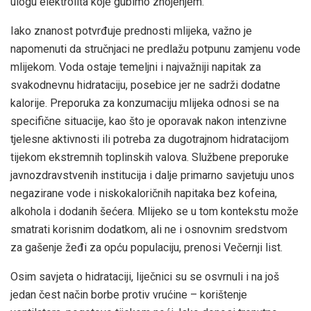
ulogu elektrolita koje gubimo znojenjem.
Iako znanost potvrđuje prednosti mlijeka, važno je
napomenuti da stručnjaci ne predlažu potpunu zamjenu vode
mlijekom. Voda ostaje temeljni i najvažniji napitak za
svakodnevnu hidrataciju, posebice jer ne sadrži dodatne
kalorije. Preporuka za konzumaciju mlijeka odnosi se na
specifične situacije, kao što je oporavak nakon intenzivne
tjelesne aktivnosti ili potreba za dugotrajnom hidratacijom
tijekom ekstremnih toplinskih valova. Službene preporuke
javnozdravstvenih institucija i dalje primarno savjetuju unos
negazirane vode i niskokaloričnih napitaka bez kofeina,
alkohola i dodanih šećera. Mlijeko se u tom kontekstu može
smatrati korisnim dodatkom, ali ne i osnovnim sredstvom
za gašenje žeđi za opću populaciju, prenosi Večernji list.
Osim savjeta o hidrataciji, liječnici su se osvrnuli i na još
jedan čest način borbe protiv vrućine – korištenje