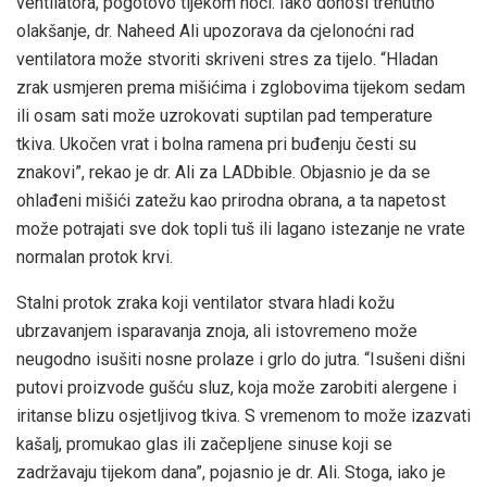
ventilatora, pogotovo tijekom noći. Iako donosi trenutno
olakšanje, dr. Naheed Ali upozorava da cjelonoćni rad
ventilatora može stvoriti skriveni stres za tijelo. “Hladan
zrak usmjeren prema mišićima i zglobovima tijekom sedam
ili osam sati može uzrokovati suptilan pad temperature
tkiva. Ukočen vrat i bolna ramena pri buđenju česti su
znakovi”, rekao je dr. Ali za LADbible. Objasnio je da se
ohlađeni mišići zatežu kao prirodna obrana, a ta napetost
može potrajati sve dok topli tuš ili lagano istezanje ne vrate
normalan protok krvi.
Stalni protok zraka koji ventilator stvara hladi kožu
ubrzavanjem isparavanja znoja, ali istovremeno može
neugodno isušiti nosne prolaze i grlo do jutra. “Isušeni dišni
putovi proizvode gušću sluz, koja može zarobiti alergene i
iritanse blizu osjetljivog tkiva. S vremenom to može izazvati
kašalj, promukao glas ili začepljene sinuse koji se
zadržavaju tijekom dana”, pojasnio je dr. Ali. Stoga, iako je