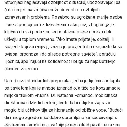
Stručnjaci naglašavaju ozbiljnost situacije, upozoravajući da
čak i umjerena vrućina može dovesti do ozbiljnih
zdravstvenih problema. Posebno su ugrožene starije osobe
i one s postojećim zdravstvenim stanjima, zbog čega je
ključno da svi poduzmu jednostavne mjere opreza dok
uživaju u toplom vremenu. “Ako imate prijatelje, obitelj ili
susjede koji su ranjiviji, važno je provjeriti ih i osigurati da su
svjesni prognoza i da slijede potrebne savjete”, poručuju
liječnici, apelirajući na solidarnost i brigu za najosjetljivije
članove zajednice.
Usred niza standardnih preporuka, jedna je liječnica istupila
sa savjetom koji je mnoge iznenadio, a tiče se konzumacije
mlijeka tijekom vrućina. Dr. Natasha Fernando, medicinska
direktorica u Medichecksu, tvrdi da bi mlijeko zapravo
moglo biti učinkovitije za hidrataciju od obične vode. “Budući
da mnoge zgrade nisu dobro opremljene za suočavanje s
ekstremnim vrućinama, važnije je nego ikad paziti na razinu