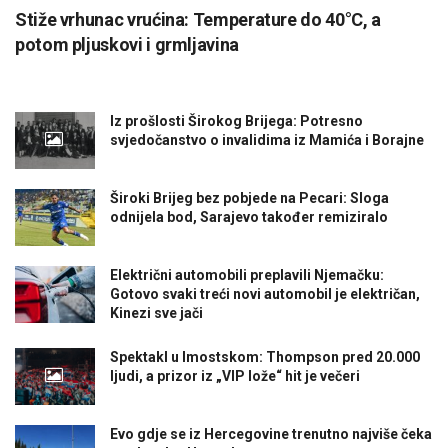
Stiže vrhunac vrućina: Temperature do 40°C, a
potom pljuskovi i grmljavina
Iz prošlosti Širokog Brijega: Potresno
svjedočanstvo o invalidima iz Mamića i Borajne
Široki Brijeg bez pobjede na Pecari: Sloga
odnijela bod, Sarajevo također remiziralo
Električni automobili preplavili Njemačku:
Gotovo svaki treći novi automobil je električan,
Kinezi sve jači
Spektakl u Imostskom: Thompson pred 20.000
ljudi, a prizor iz „VIP lože“ hit je večeri
Evo gdje se iz Hercegovine trenutno najviše čeka