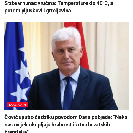
Stiže vrhunac vrućina: Temperature do 40°C, a
potom pljuskovi i grmljavina
MAGAZIN
Čović uputio čestitku povodom Dana pobjede: “Neka
nas uvijek okupljaju hrabrost i žrtva hrvatskih
branitelja”