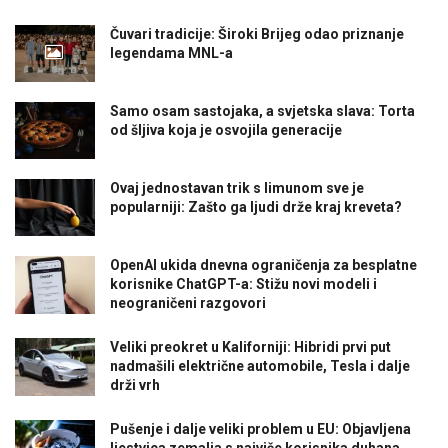
Čuvari tradicije: Široki Brijeg odao priznanje
legendama MNL-a
Samo osam sastojaka, a svjetska slava: Torta
od šljiva koja je osvojila generacije
Ovaj jednostavan trik s limunom sve je
popularniji: Zašto ga ljudi drže kraj kreveta?
OpenAI ukida dnevna ograničenja za besplatne
korisnike ChatGPT-a: Stižu novi modeli i
neograničeni razgovori
Veliki preokret u Kaliforniji: Hibridi prvi put
nadmašili električne automobile, Tesla i dalje
drži vrh
Pušenje i dalje veliki problem u EU: Objavljena