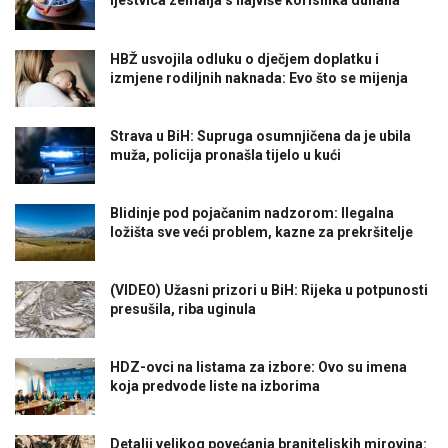
ljestvica zemalja s najviše korisnika duhana
HBŽ usvojila odluku o dječjem doplatku i
izmjene rodiljnih naknada: Evo što se mijenja
Strava u BiH: Supruga osumnjičena da je ubila
muža, policija pronašla tijelo u kući
Blidinje pod pojačanim nadzorom: Ilegalna
ložišta sve veći problem, kazne za prekršitelje
(VIDEO) Užasni prizori u BiH: Rijeka u potpunosti
presušila, riba uginula
HDZ-ovci na listama za izbore: Ovo su imena
koja predvode liste na izborima
Detalji velikog povećanja braniteljskih mirovina: