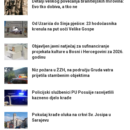
Detalji velikog povećanja braniteljskih mirovina:
Evo tko dobiva, a tko ne
Od Uzarića do Sinja pješice: 23 hodočasnika
krenula na put uoči Velike Gospe
Objavljen javni natječaj za sufinanciranje
projekata kulture u Bosni i Hercegovini za 2026.
godinu
Niz požara u ŽZH, na području Gruda vatra
prijetila stambenim objektima
Policijski službenici PU Posušje rasvijetlili
kazneno djelo krađe
Pokušaj krađe oluka na crkvi Sv. Josipa u
Sarajevu