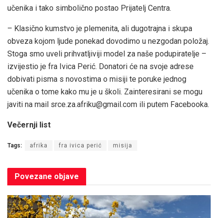
učenika i tako simbolično postao Prijatelj Centra.
– Klasično kumstvo je plemenita, ali dugotrajna i skupa
obveza kojom ljude ponekad dovodimo u nezgodan položaj.
Stoga smo uveli prihvatljiviji model za naše podupiratelje –
izvijestio je fra Ivica Perić. Donatori će na svoje adrese
dobivati pisma s novostima o misiji te poruke jednog
učenika o tome kako mu je u školi. Zainteresirani se mogu
javiti na mail
srce.za.afriku@gmail.com
ili putem Facebooka.
Večernji list
Tags:
afrika
fra ivica perić
misija
Povezane
objave