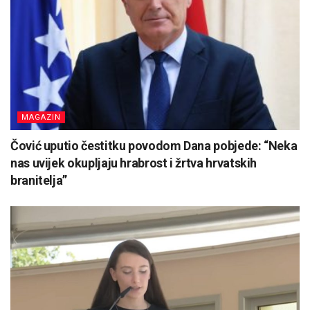
MAGAZIN
Čović uputio čestitku povodom Dana pobjede: “Neka
nas uvijek okupljaju hrabrost i žrtva hrvatskih
branitelja”