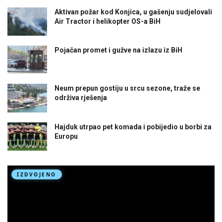
Aktivan požar kod Konjica, u gašenju sudjelovali
Air Tractor i helikopter OS-a BiH
Pojačan promet i gužve na izlazu iz BiH
Neum prepun gostiju u srcu sezone, traže se
održiva rješenja
Hajduk utrpao pet komada i pobijedio u borbi za
Europu