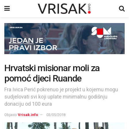
Hrvatski misionar moli za
pomoć djeci Ruande
Fra Ivica Perić pokrenuo je projekt u kojemu mogu
sudjelovati svi koji uplate minimalnu godišnju
donaciju od 100 eura
Objavio
Vrisak.info
03/05/2018