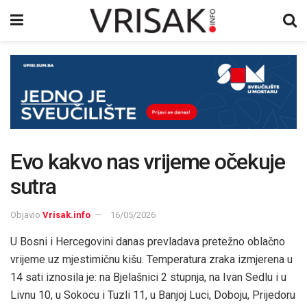
Evo kakvo nas vrijeme očekuje
sutra
Objavio
Vrisak.info
16/05/2026
U Bosni i Hercegovini danas prevladava pretežno oblačno
vrijeme uz mjestimičnu kišu. Temperatura zraka izmjerena u
14 sati iznosila je: na Bjelašnici 2 stupnja, na Ivan Sedlu i u
Livnu 10, u Sokocu i Tuzli 11, u Banjoj Luci, Doboju, Prijedoru