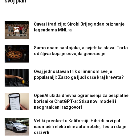
svoj plan”
Čuvari tradicije: Široki Brijeg odao priznanje
legendama MNL-a
Samo osam sastojaka, a svjetska slava: Torta
od šljiva koja je osvojila generacije
Ovaj jednostavan trik s limunom sve je
popularniji: Zašto ga ljudi drže kraj kreveta?
OpenAI ukida dnevna ograničenja za besplatne
korisnike ChatGPT-a: Stižu novi modeli i
neograničeni razgovori
Veliki preokret u Kaliforniji: Hibridi prvi put
nadmašili električne automobile, Tesla i dalje
drži vrh