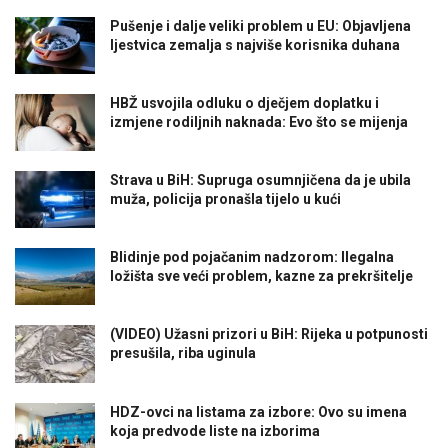
Pušenje i dalje veliki problem u EU: Objavljena
ljestvica zemalja s najviše korisnika duhana
HBŽ usvojila odluku o dječjem doplatku i
izmjene rodiljnih naknada: Evo što se mijenja
Strava u BiH: Supruga osumnjičena da je ubila
muža, policija pronašla tijelo u kući
Blidinje pod pojačanim nadzorom: Ilegalna
ložišta sve veći problem, kazne za prekršitelje
(VIDEO) Užasni prizori u BiH: Rijeka u potpunosti
presušila, riba uginula
HDZ-ovci na listama za izbore: Ovo su imena
koja predvode liste na izborima