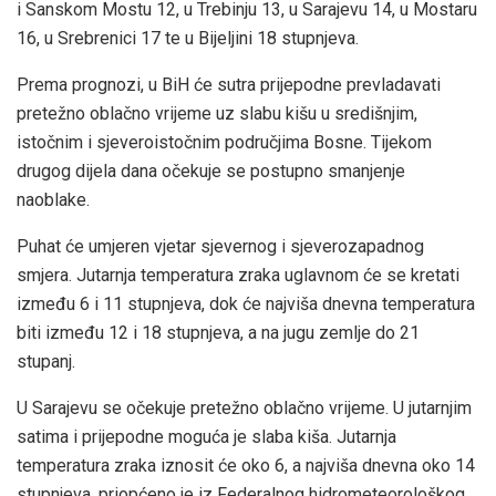
i Sanskom Mostu 12, u Trebinju 13, u Sarajevu 14, u Mostaru
16, u Srebrenici 17 te u Bijeljini 18 stupnjeva.
Prema prognozi, u BiH će sutra prijepodne prevladavati
pretežno oblačno vrijeme uz slabu kišu u središnjim,
istočnim i sjeveroistočnim područjima Bosne. Tijekom
drugog dijela dana očekuje se postupno smanjenje
naoblake.
Puhat će umjeren vjetar sjevernog i sjeverozapadnog
smjera. Jutarnja temperatura zraka uglavnom će se kretati
između 6 i 11 stupnjeva, dok će najviša dnevna temperatura
biti između 12 i 18 stupnjeva, a na jugu zemlje do 21
stupanj.
U Sarajevu se očekuje pretežno oblačno vrijeme. U jutarnjim
satima i prijepodne moguća je slaba kiša. Jutarnja
temperatura zraka iznosit će oko 6, a najviša dnevna oko 14
stupnjeva, priopćeno je iz Federalnog hidrometeorološkog