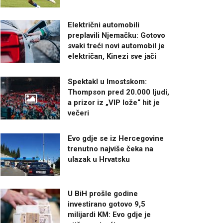
Električni automobili
preplavili Njemačku: Gotovo
svaki treći novi automobil je
električan, Kinezi sve jači
Spektakl u Imostskom:
Thompson pred 20.000 ljudi,
a prizor iz „VIP lože“ hit je
večeri
Evo gdje se iz Hercegovine
trenutno najviše čeka na
ulazak u Hrvatsku
U BiH prošle godine
investirano gotovo 9,5
milijardi KM: Evo gdje je