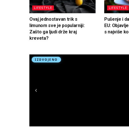
LIFESTYLE
LIFESTYLE
Ovaj jednostavan trik s
Pušenje i da
limunom sve je popularniji:
EU: Objavlje
Zašto ga ljudi drže kraj
s najviše k
kreveta?