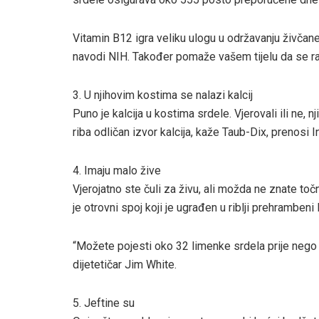
Vitamin B12 igra veliku ulogu u održavanju živčane 
navodi NIH. Također pomaže vašem tijelu da se razg
3. U njihovim kostima se nalazi kalcij
Puno je kalcija u kostima srdele. Vjerovali ili ne,
riba odličan izvor kalcija, kaže Taub-Dix, prenosi I
4. Imaju malo žive
Vjerojatno ste čuli za živu, ali možda ne znate točn
je otrovni spoj koji je ugrađen u riblji prehramben
“Možete pojesti oko 32 limenke srdela prije nego š
dijetetičar Jim White.
5. Jeftine su