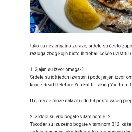
Iako su nevjerojatno zdrave, srdele su često zapos
razloga zbog kojih biste ih trebali češće uvrstiti u 
1. Sjajan su izvor omega-3
Srdele su još jedan izvrstan i podcijenjen izvor om
knjige Read It Before You Eat It: Taking You from L
U njima se može nalaziti i do 64 posto vašeg pr
2. Srdele su vrlo bogate vitaminom B12
Također su izuzetno bogate vitaminom B12, kaž
srdele osigurava oko 555 posto preporučene dnev