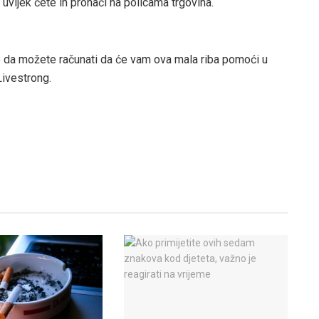
uvijek ćete ih pronaći na policama trgovina.
 da možete računati da će vam ova mala riba pomoći u
Livestrong.