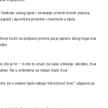
funkcije vašeg tijela i stvaranju crvenih krvnih stanica,
radi i apsorbira proteine ​​i masnoće u tijelu.
 njihove kosti su potpuno jestive pa je upravo zbog toga ova
ndex.
o što je to – ili što to znači za vaše zdravlje. Ukratko, živa
i lanac. No u srdelama se nalazi malo žive.
to se u vašem tijelu nakupi toksičnost žive”, objasnio je