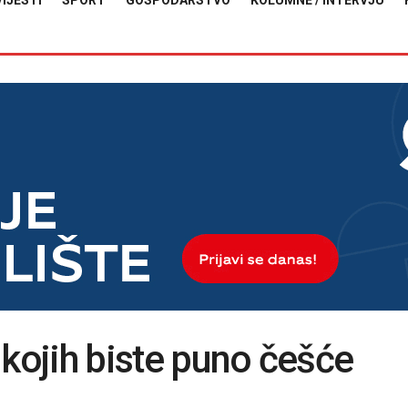
VIJESTI
SPORT
GOSPODARSTVO
KOLUMNE / INTERVJU
 kojih biste puno češće