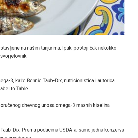
tavljene na našim tanjurima. Ipak, postoji čak nekoliko
svoj jelovnik.
ega-3, kaže Bonnie Taub-Dix, nutricionistica i autorica
abel to Table.​
eporučenog dnevnog unosa omega-3 masnih kiselina.
e Taub-Dix. Prema podacima USDA-a, samo jedna konzerva
ne vrijednosti.