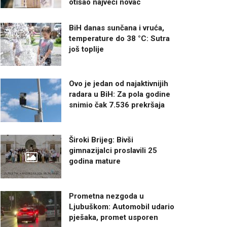
otišao najveći novac
BiH danas sunčana i vruća,
temperature do 38 °C: Sutra
još toplije
Ovo je jedan od najaktivnijih
radara u BiH: Za pola godine
snimio čak 7.536 prekršaja
Široki Brijeg: Bivši
gimnazijalci proslavili 25
godina mature
Prometna nezgoda u
Ljubuškom: Automobil udario
pješaka, promet usporen