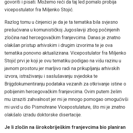
govoriti i pisati. Možemo reći da taj led pomalo probija
vicepostulator fra Miljenko Stojić.
Razlog tomu u činjenici je da je ta tematika bila svjesno
prešućivana u komunističkoj Jugoslaviji zbog počinjenih
zločina nad hercegovačkim franjevcima. Danas je znatno
olakšan pristup arhivskim i drugim izvorima te je ova
tematika ponovno aktualizirana. Vicepostulator fra Miljenko
Stojić prvi je koji je ovu tematiku podigao na višu razinu u
javnom prostoru jer marljivo radi na prikupljanju arhivskih
izvora, istraživanju i saslušavanju svjedoka te
Brijgdokumentiranju podataka vezanih za otkrivanje istine o
pobijenim hercegovačkim franjevcima. Ovim putem želim
mu izraziti zahvalnost jer mi je mnogo pomogao omogućivši
mi uvid u dio Pismohrane Vicepostulature, što mi je znatno
olakšalo izradu doktorske disertacije.
Je li zločin na širokobriješkim franjevcima bio planiran