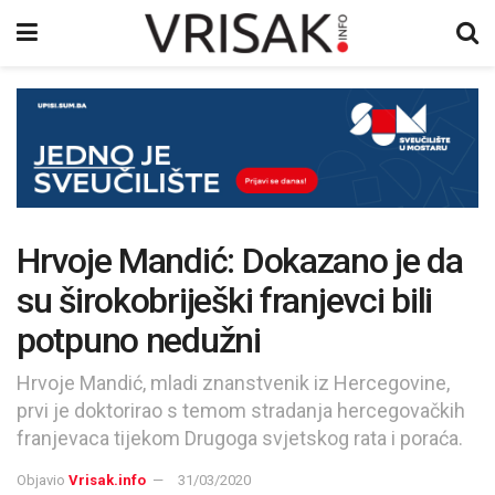
Hrvoje Mandić: Dokazano je da
su širokobriješki franjevci bili
potpuno nedužni
Hrvoje Mandić, mladi znanstvenik iz Hercegovine,
prvi je doktorirao s temom stradanja hercegovačkih
franjevaca tijekom Drugoga svjetskog rata i poraća.
Objavio
Vrisak.info
31/03/2020