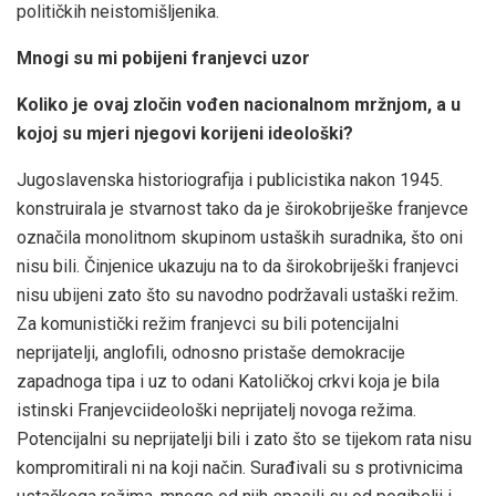
političkih neistomišljenika.
Mnogi su mi pobijeni franjevci uzor
Koliko je ovaj zločin vođen nacionalnom mržnjom, a u
kojoj su mjeri njegovi korijeni ideološki?
Jugoslavenska historiografija i publicistika nakon 1945.
konstruirala je stvarnost tako da je širokobriješke franjevce
označila monolitnom skupinom ustaških suradnika, što oni
nisu bili. Činjenice ukazuju na to da širokobriješki franjevci
nisu ubijeni zato što su navodno podržavali ustaški režim.
Za komunistički režim franjevci su bili potencijalni
neprijatelji, anglofili, odnosno pristaše demokracije
zapadnoga tipa i uz to odani Katoličkoj crkvi koja je bila
istinski Franjevciideološki neprijatelj novoga režima.
Potencijalni su neprijatelji bili i zato što se tijekom rata nisu
kompromitirali ni na koji način. Surađivali su s protivnicima