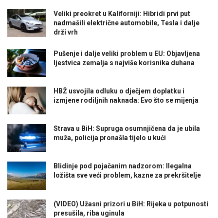
Veliki preokret u Kaliforniji: Hibridi prvi put
nadmašili električne automobile, Tesla i dalje
drži vrh
Pušenje i dalje veliki problem u EU: Objavljena
ljestvica zemalja s najviše korisnika duhana
HBŽ usvojila odluku o dječjem doplatku i
izmjene rodiljnih naknada: Evo što se mijenja
Strava u BiH: Supruga osumnjičena da je ubila
muža, policija pronašla tijelo u kući
Blidinje pod pojačanim nadzorom: Ilegalna
ložišta sve veći problem, kazne za prekršitelje
(VIDEO) Užasni prizori u BiH: Rijeka u potpunosti
presušila, riba uginula