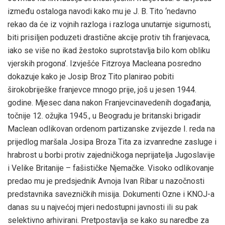
između ostaloga navodi kako mu je J. B. Tito ‘nedavno
rekao da će iz vojnih razloga i razloga unutarnje sigurnosti,
biti prisiljen poduzeti drastične akcije protiv tih franjevaca,
iako se više no ikad žestoko suprotstavlja bilo kom obliku
vjerskih progona’. Izvješće Fitzroya Macleana posredno
dokazuje kako je Josip Broz Tito planirao pobiti
širokobriješke franjevce mnogo prije, još u jesen 1944.
godine. Mjesec dana nakon Franjevcinavedenih događanja,
točnije 12. ožujka 1945., u Beogradu je britanski brigadir
Maclean odlikovan ordenom partizanske zvijezde I. reda na
prijedlog maršala Josipa Broza Tita za izvanredne zasluge i
hrabrost u borbi protiv zajedničkoga neprijatelja Jugoslavije
i Velike Britanije – fašističke Njemačke. Visoko odlikovanje
predao mu je predsjednik Avnoja Ivan Ribar u nazočnosti
predstavnika savezničkih misija. Dokumenti Ozne i KNOJ-a
danas su u najvećoj mjeri nedostupni javnosti ili su pak
selektivno arhivirani. Pretpostavlja se kako su naredbe za