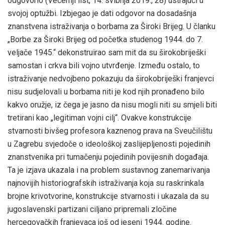
odgovorio (Večernji list, 14. svibnja 2019., 28) ustrajući u
svojoj optužbi. Izbjegao je dati odgovor na dosadašnja
znanstvena istraživanja o borbama za Široki Brijeg. U članku
„Borbe za Široki Brijeg od početka studenog 1944. do 7.
veljače 1945.“ dekonstruirao sam mit da su širokobriješki
samostan i crkva bili vojno utvrđenje. Između ostalo, to
istraživanje nedvojbeno pokazuju da širokobriješki franjevci
nisu sudjelovali u borbama niti je kod njih pronađeno bilo
kakvo oružje, iz čega je jasno da nisu mogli niti su smjeli biti
tretirani kao „legitiman vojni cilj“. Ovakve konstrukcije
stvarnosti bivšeg profesora kaznenog prava na Sveučilištu
u Zagrebu svjedoče o ideološkoj zaslijepljenosti pojedinih
znanstvenika pri tumačenju pojedinih povijesnih događaja.
Ta je izjava ukazala i na problem sustavnog zanemarivanja
najnovijih historiografskih istraživanja koja su raskrinkala
brojne krivotvorine, konstrukcije stvarnosti i ukazala da su
jugoslavenski partizani ciljano pripremali zločine
hercegovačkih franjevaca još od jeseni 1944. godine.