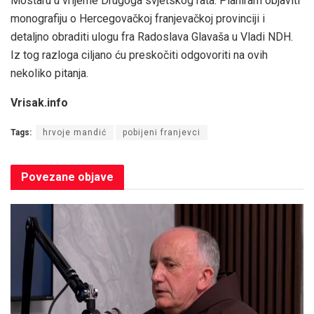
Mostaru u vrijeme Drugoga svjetskog rata. Planiram objaviti
monografiju o Hercegovačkoj franjevačkoj provinciji i
detaljno obraditi ulogu fra Radoslava Glavaša u Vladi NDH.
Iz tog razloga ciljano ću preskočiti odgovoriti na ovih
nekoliko pitanja.
Vrisak.info
Tags:
hrvoje mandić
pobijeni franjevci
Povezane
objave