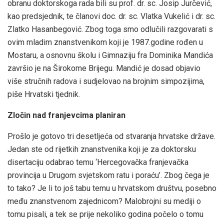
obranu doktorskoga rada bili su prof. dr. sc. Josip Jurčević,
kao predsjednik, te članovi doc. dr. sc. Vlatka Vukelić i dr. sc.
Zlatko Hasanbegović. Zbog toga smo odlučili razgovarati s
ovim mladim znanstvenikom koji je 1987.godine rođen u
Mostaru, a osnovnu školu i Gimnaziju fra Dominika Mandića
završio je na Širokome Brijegu. Mandić je dosad objavio
više stručnih radova i sudjelovao na brojnim simpozijima,
piše Hrvatski tjednik.
Zločin nad franjevcima planiran
Prošlo je gotovo tri desetljeća od stvaranja hrvatske države.
Jedan ste od rijetkih znanstvenika koji je za doktorsku
disertaciju odabrao temu ‘Hercegovačka franjevačka
provincija u Drugom svjetskom ratu i poraću’. Zbog čega je
to tako? Je li to još tabu temu u hrvatskom društvu, posebno
među znanstvenom zajednicom? Malobrojni su mediji o
tomu pisali, a tek se prije nekoliko godina počelo o tomu