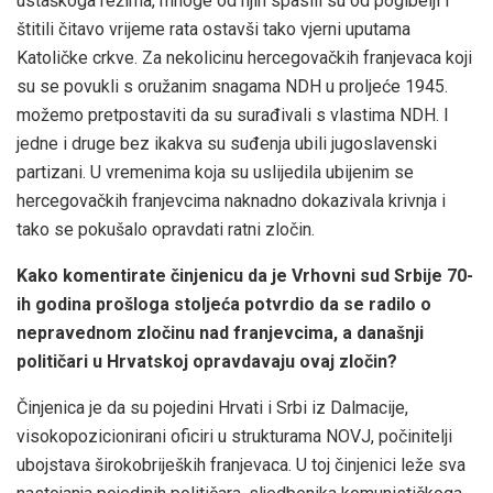
ustaškoga režima, mnoge od njih spasili su od pogibelji i
štitili čitavo vrijeme rata ostavši tako vjerni uputama
Katoličke crkve. Za nekolicinu hercegovačkih franjevaca koji
su se povukli s oružanim snagama NDH u proljeće 1945.
možemo pretpostaviti da su surađivali s vlastima NDH. I
jedne i druge bez ikakva su suđenja ubili jugoslavenski
partizani. U vremenima koja su uslijedila ubijenim se
hercegovačkih franjevcima naknadno dokazivala krivnja i
tako se pokušalo opravdati ratni zločin.
Kako komentirate činjenicu da je Vrhovni sud Srbije 70-
ih godina prošloga stoljeća potvrdio da se radilo o
nepravednom zločinu nad franjevcima, a današnji
političari u Hrvatskoj opravdavaju ovaj zločin?
Činjenica je da su pojedini Hrvati i Srbi iz Dalmacije,
visokopozicionirani oficiri u strukturama NOVJ, počinitelji
ubojstava širokobrijeških franjevaca. U toj činjenici leže sva