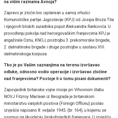
na višim razinama Avnoja?
Zapravo je zločin bio isplaniran u samoj vrhušci
Komunističke partije Jugoslavije (KPJ) od Josipa Broza Tita
i njegovih bliskih suradnika poput Aleksandra Rankovića. U
provođenju pokolja nad hercegovačkim franjevcima KPJ je
angažirala Oznu, KNOJ, postrojbu 3. prekomorske brigade,
2. dalmatinske brigade i druge postrojbe u sastavu VIII.
dalmatinskoga korpusa.
Tko je po Vašim saznanjima na terenu izvršavao
odluke, odnosno vodio operacije i izvršavao zločine
nad franjevcima? Postoje li o tomu pisani dokumenti?
Zapovjednik britanske vojne misije pri Vrhovnom štabu
NOVJ Fitzroy Maclean iz Beograda je britanskom
ministarstvu vanjskih poslova (Foreign Officeu) poslao
izvješće napisano 8. veljače 1945. (br. 164), u kojemu se
osvrnuo na likvidaciju širokobrijeških franjevaca. U izvješću