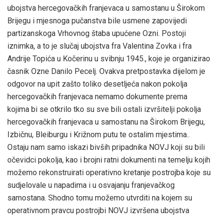
ubojstva hercegovačkih franjevaca u samostanu u Širokom
Brijegu i mjesnoga pučanstva bile usmene zapovijedi
partizanskoga Vrhovnog štaba upućene Ozni. Postoji
iznimka, a to je slučaj ubojstva fra Valentina Zovka i fra
Andrije Topića u Kočerinu u svibnju 1945., koje je organizirao
časnik Ozne Danilo Pecelj. Ovakva pretpostavka dijelom je
odgovor na upit zašto toliko desetljeća nakon pokolja
hercegovačkih franjevaca nemamo dokumente prema
kojima bi se otkrilo tko su sve bili ostali izvršitelji pokolja
hercegovačkih franjevaca u samostanu na Širokom Brijegu,
Izbičnu, Bleiburgu i Križnom putu te ostalim mjestima..
Ostaju nam samo iskazi bivših pripadnika NOVJ koji su bili
očevidci pokolja, kao i brojni ratni dokumenti na temelju kojih
možemo rekonstruirati operativno kretanje postrojba koje su
sudjelovale u napadima i u osvajanju franjevačkog
samostana. Shodno tomu možemo utvrditi na kojem su
operativnom pravcu postrojbi NOVJ izvršena ubojstva