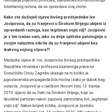
nastojanja pojedinih političara, sljedbenika komunističkoga
totalitarnog režima, da se opravdava ovaj zločin.
Kako ste doživjeli izjave bivšeg predsjednike Ive
Josipovića, da su franjevci u Širokom Brijegu ubijeni iz
opravdanih razloga, kao legitiman vojni cilj? Josipović
je s tim izašao vani, iako su dvije splitske patologinje u
svojim nalazima otkrile da su franjevci ubijeni bez
ikakvog vojnog otpora?!
Medijska izjava dr. Ive Josipovića, bivšeg predsjednika
Republike Hrvatske i profesora kaznenoga prava na
Sveučilištu Crnou Zagrebu ukazuje na to koliko je
jugoslavenska propaganda bila moćna i kako je dubok trag
ostavila. Josipović je u riječkom Novom listu 13. travnja
2019. izjavio da su fratri na Širokom Brijegu, koje su
likvidirali partizani nakon zauzeća samostana, bili „legitiman
vojni cilj“. Nakon brojnih kritika, Josipović je žestoko