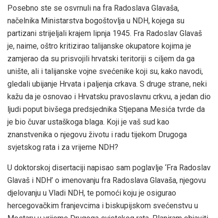
Posebno ste se osvrnuli na fra Radoslava Glavaša,
načelnika Ministarstva bogoštovlja u NDH, kojega su
partizani strijeljali krajem lipnja 1945. Fra Radoslav Glavaš
je, naime, oštro kritizirao talijanske okupatore kojima je
zamjerao da su prisvojili hrvatski teritoriji s ciljem da ga
unište, ali i talijanske vojne svećenike koji su, kako navodi,
gledali ubijanje Hrvata i paljenja crkava. S druge strane, neki
kažu da je osnovao i Hrvatsku pravoslavnu crkvu, a jedan dio
ljudi poput bivšega predsjednika Stjepana Mesića tvrde da
je bio čuvar ustaškoga blaga. Koji je vaš sud kao
znanstvenika o njegovu životu i radu tijekom Drugoga
svjetskog rata i za vrijeme NDH?
U doktorskoj disertaciji napisao sam poglavlje ‘Fra Radoslav
Glavaš i NDH’ o imenovanju fra Radoslava Glavaša, njegovu
djelovanju u Vladi NDH, te pomoći koju je osigurao
hercegovačkim franjevcima i biskupijskom svećenstvu u