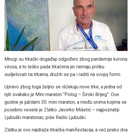
Mnogi su trkački događaji odgođeni zbog pandemije korona
virusa, a to teško pada trkačima jer nemaju priliku
sudjelovati na trkama, družiti se pa i raditi na svojoj formi.
Upravo zbog toga željno se iščekuju nove trke, a jedna od
njih svakako je Mini maraton “Polog – Široki Brijeg”. Ove
godine je jubilarni 30. mini maraton, a među onima kojima se
posebno vesele je Zlatko Javorko Mišetić – najpoznatiji
Ljubuški maratonac, piše Radio Ljubuški.
Zlatku je ovo najdraža trkačka manifestacija, a već preko dva