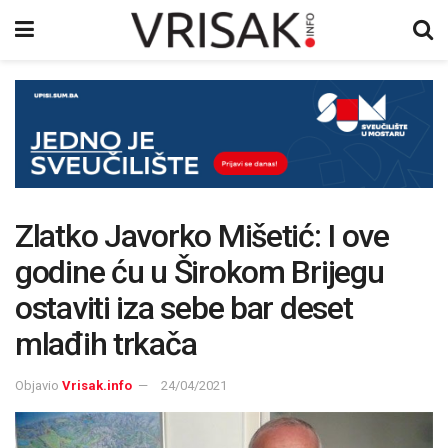
Zlatko Javorko Mišetić: I ove
godine ću u Širokom Brijegu
ostaviti iza sebe bar deset
mlađih trkača
Objavio
Vrisak.info
24/04/2021