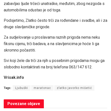
zabavljao ljude trčeći unatraške, međutim, zbog nezgoda s
automobilima odustao je od toga.
Podsjetimo, Zlatko često trči za rođendane i svadbe, ali i za
druge slavljeničke prigode.
Za sudjelovanje u proslavama raznih prigoda nema neku
fiksnu cijenu, trči badava, a na slavljenicima je hoće li ga
skromno počastiti.
Svi koji žele da trči za njih u posebnim prigodama mogu ga
slobodno kontaktirati na broj telefona 063/147 612.
Vrisak.info
Tags:
Ljubuški
maratonac
zlatko javorko mišetić
Povezane
objave