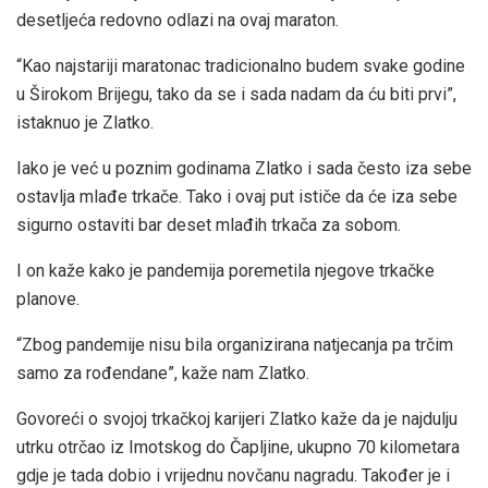
desetljeća redovno odlazi na ovaj maraton.
“Kao najstariji maratonac tradicionalno budem svake godine
u Širokom Brijegu, tako da se i sada nadam da ću biti prvi”,
istaknuo je Zlatko.
Iako je već u poznim godinama Zlatko i sada često iza sebe
ostavlja mlađe trkače. Tako i ovaj put ističe da će iza sebe
sigurno ostaviti bar deset mlađih trkača za sobom.
I on kaže kako je pandemija poremetila njegove trkačke
planove.
“Zbog pandemije nisu bila organizirana natjecanja pa trčim
samo za rođendane”, kaže nam Zlatko.
Govoreći o svojoj trkačkoj karijeri Zlatko kaže da je najdulju
utrku otrčao iz Imotskog do Čapljine, ukupno 70 kilometara
gdje je tada dobio i vrijednu novčanu nagradu. Također je i