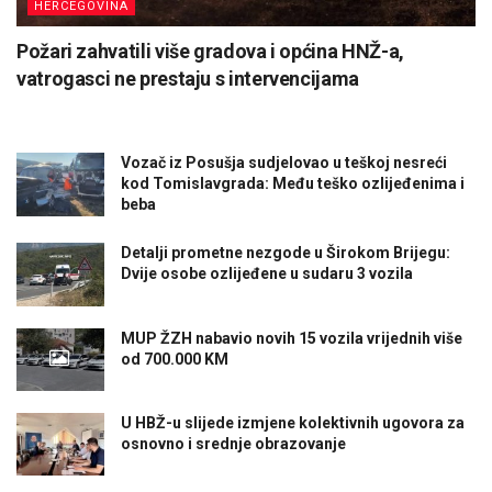
HERCEGOVINA
Požari zahvatili više gradova i općina HNŽ-a,
vatrogasci ne prestaju s intervencijama
Vozač iz Posušja sudjelovao u teškoj nesreći
kod Tomislavgrada: Među teško ozlijeđenima i
beba
Detalji prometne nezgode u Širokom Brijegu:
Dvije osobe ozlijeđene u sudaru 3 vozila
MUP ŽZH nabavio novih 15 vozila vrijednih više
od 700.000 KM
U HBŽ-u slijede izmjene kolektivnih ugovora za
osnovno i srednje obrazovanje