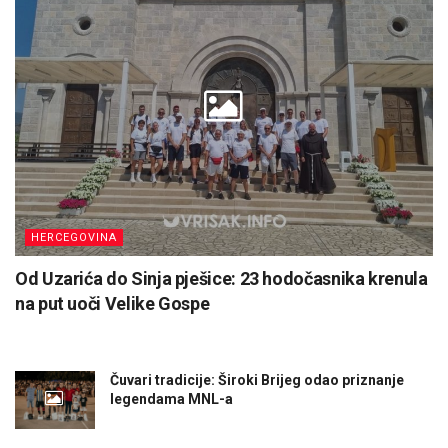
HERCEGOVINA
Od Uzarića do Sinja pješice: 23 hodočasnika krenula
na put uoči Velike Gospe
Čuvari tradicije: Široki Brijeg odao priznanje
legendama MNL-a