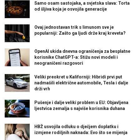
Samo osam sastojaka, a svjetska slava: Torta
od šljiva koja je osvojila generacije
Ovaj jednostavan trik s limunom sve je
popularniji: Zašto ga ljudi drže kraj kreveta?
OpenAI ukida dnevna ograničenja za besplatne
korisnike ChatGPT-a: Stižu novi modeli i
neograničeni razgovori
Veliki preokret u Kaliforniji: Hibridi prvi put
nadmašili električne automobile, Tesla i dalje
drži vrh
Pušenje i dalje veliki problem u EU: Objavljena
ljestvica zemalja s najviše korisnika duhana
HBŽ usvojila odluku o dječjem doplatku i
izmjene rodiljnih naknada: Evo što se mijenja