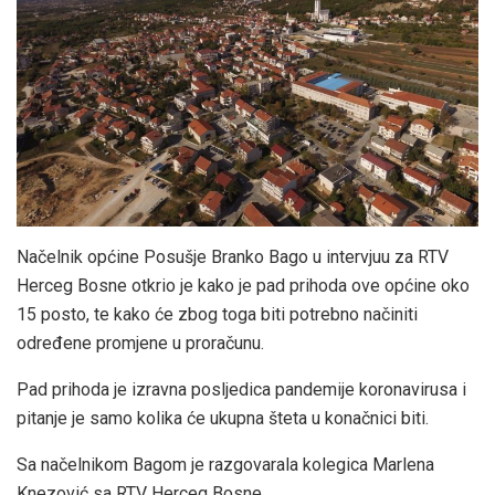
Načelnik općine Posušje Branko Bago u intervjuu za RTV
Herceg Bosne otkrio je kako je pad prihoda ove općine oko
15 posto, te kako će zbog toga biti potrebno načiniti
određene promjene u proračunu.
Pad prihoda je izravna posljedica pandemije koronavirusa i
pitanje je samo kolika će ukupna šteta u konačnici biti.
Sa načelnikom Bagom je razgovarala kolegica Marlena
Knezović sa RTV Herceg Bosne.