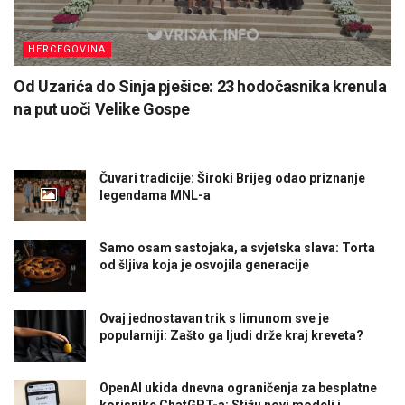
HERCEGOVINA
Od Uzarića do Sinja pješice: 23 hodočasnika krenula
na put uoči Velike Gospe
Čuvari tradicije: Široki Brijeg odao priznanje
legendama MNL-a
Samo osam sastojaka, a svjetska slava: Torta
od šljiva koja je osvojila generacije
Ovaj jednostavan trik s limunom sve je
popularniji: Zašto ga ljudi drže kraj kreveta?
OpenAI ukida dnevna ograničenja za besplatne
korisnike ChatGPT-a: Stižu novi modeli i