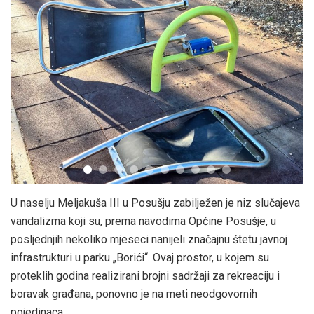
U naselju Meljakuša III u Posušju zabilježen je niz slučajeva
vandalizma koji su, prema navodima Općine Posušje, u
posljednjih nekoliko mjeseci nanijeli značajnu štetu javnoj
infrastrukturi u parku „Borići“. Ovaj prostor, u kojem su
proteklih godina realizirani brojni sadržaji za rekreaciju i
boravak građana, ponovno je na meti neodgovornih
pojedinaca.