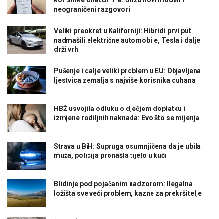
neograničeni razgovori
Veliki preokret u Kaliforniji: Hibridi prvi put
nadmašili električne automobile, Tesla i dalje
drži vrh
Pušenje i dalje veliki problem u EU: Objavljena
ljestvica zemalja s najviše korisnika duhana
HBŽ usvojila odluku o dječjem doplatku i
izmjene rodiljnih naknada: Evo što se mijenja
Strava u BiH: Supruga osumnjičena da je ubila
muža, policija pronašla tijelo u kući
Blidinje pod pojačanim nadzorom: Ilegalna
ložišta sve veći problem, kazne za prekršitelje