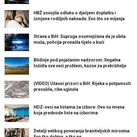
HBŽ usvojila odluku o dječjem doplatku i
izmjene rodiljnih naknada: Evo što se mijenja
Strava u BiH: Supruga osumnjičena da je ubila
muža, policija pronašla tijelo u kući
Blidinje pod pojačanim nadzorom: Ilegalna
ložišta sve veći problem, kazne za prekršitelje
(VIDEO) Užasni prizori u BiH: Rijeka u potpunosti
presušila, riba uginula
HDZ-ovci na listama za izbore: Ovo su imena
koja predvode liste na izborima
Detalji velikog povećanja braniteljskih mirovina:
Evo tko dobiva, a tko ne