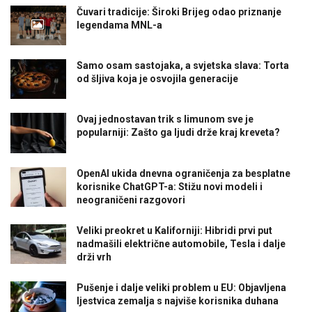
Čuvari tradicije: Široki Brijeg odao priznanje
legendama MNL-a
Samo osam sastojaka, a svjetska slava: Torta
od šljiva koja je osvojila generacije
Ovaj jednostavan trik s limunom sve je
popularniji: Zašto ga ljudi drže kraj kreveta?
OpenAI ukida dnevna ograničenja za besplatne
korisnike ChatGPT-a: Stižu novi modeli i
neograničeni razgovori
Veliki preokret u Kaliforniji: Hibridi prvi put
nadmašili električne automobile, Tesla i dalje
drži vrh
Pušenje i dalje veliki problem u EU: Objavljena
ljestvica zemalja s najviše korisnika duhana