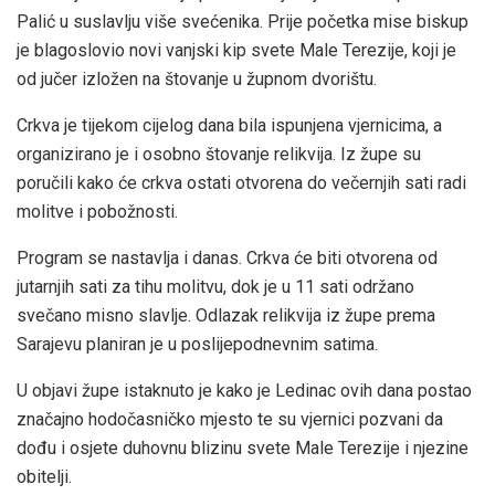
Palić u suslavlju više svećenika. Prije početka mise biskup
je blagoslovio novi vanjski kip svete Male Terezije, koji je
od jučer izložen na štovanje u župnom dvorištu.
Crkva je tijekom cijelog dana bila ispunjena vjernicima, a
organizirano je i osobno štovanje relikvija. Iz župe su
poručili kako će crkva ostati otvorena do večernjih sati radi
molitve i pobožnosti.
Program se nastavlja i danas. Crkva će biti otvorena od
jutarnjih sati za tihu molitvu, dok je u 11 sati održano
svečano misno slavlje. Odlazak relikvija iz župe prema
Sarajevu planiran je u poslijepodnevnim satima.
U objavi župe istaknuto je kako je Ledinac ovih dana postao
značajno hodočasničko mjesto te su vjernici pozvani da
dođu i osjete duhovnu blizinu svete Male Terezije i njezine
obitelji.