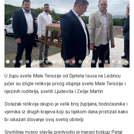
U župu svete Male Terezije od Djeteta Isusa na Ledincu
jučer su stigle relikvije prvog stupnja svete Male Terezije i
njezinih roditelja, svetih Ljudevita i Zelije Martin.
Dolazak relikvija okupio je velik broj župljana, hodočasnika i
vjernika iz drugih krajeva koji su tijekom dana pristizali kako
bi iskazali štovanje ovoj svetoj obitelji.
Središnje misno slavlje predvodio je mjesni biskup Petar