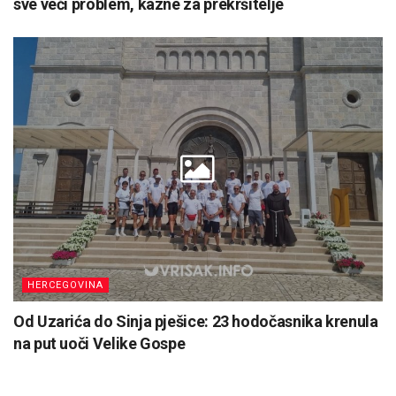
sve veći problem, kazne za prekršitelje
HERCEGOVINA
Od Uzarića do Sinja pješice: 23 hodočasnika krenula
na put uoči Velike Gospe