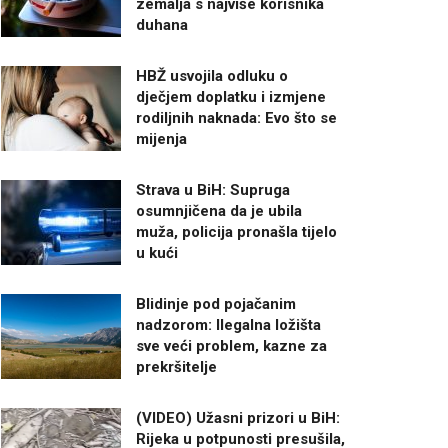
zemalja s najviše korisnika
duhana
HBŽ usvojila odluku o
dječjem doplatku i izmjene
rodiljnih naknada: Evo što se
mijenja
Strava u BiH: Supruga
osumnjičena da je ubila
muža, policija pronašla tijelo
u kući
Blidinje pod pojačanim
nadzorom: Ilegalna ložišta
sve veći problem, kazne za
prekršitelje
(VIDEO) Užasni prizori u BiH:
Rijeka u potpunosti presušila,