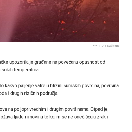
Foto: DVD Kočerin
ačke upozorila je građane na povećanu opasnost od
visokih temperatura.
o kakvo paljenje vatre u blizini šumskih površina, površina
a i drugih rizičnih područja.
ova na poljoprivrednim i drugim površinama. Otpad je,
rožava ljude i imovinu te kojim se ne onečišćuju zrak i