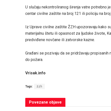
U slučaju nekontroliranog širenja vatre potrebno j
centar civilne zaštite na broj 121 ili policiju na bro
Iz Uprave civilne zaštite ŽZH upozoravaju kako su
materijalnu štetu ili opasnost za ljudske živote
predviđene novčane ili zatvorske kazne.
Građani se pozivaju da se pridržavaju propisanih 
do požara.
Vrisak.info
Tags:
žzh
Povezane
objave