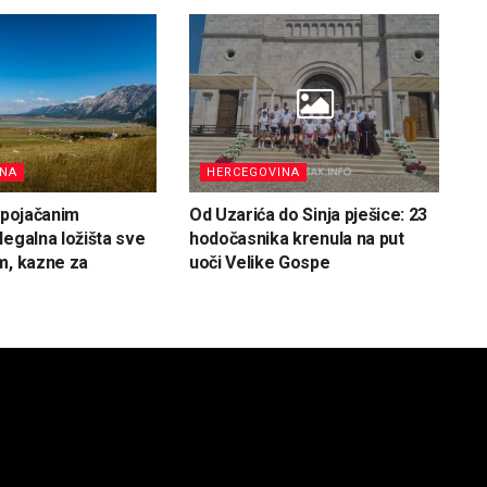
INA
HERCEGOVINA
d pojačanim
Od Uzarića do Sinja pješice: 23
legalna ložišta sve
hodočasnika krenula na put
m, kazne za
uoči Velike Gospe