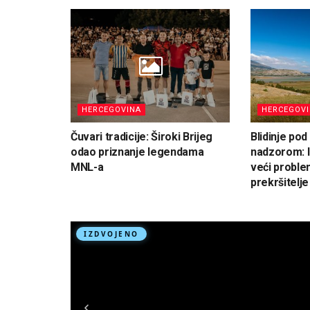
HERCEGOVINA
HERCEGOV
Čuvari tradicije: Široki Brijeg
Blidinje po
odao priznanje legendama
nadzorom: I
MNL-a
veći proble
prekršitelje