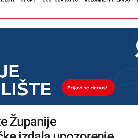
VIJESTI
SPORT
GOSPODARSTVO
KOLUMNE / INTERVJU
te Županije
ke izdala upozorenje