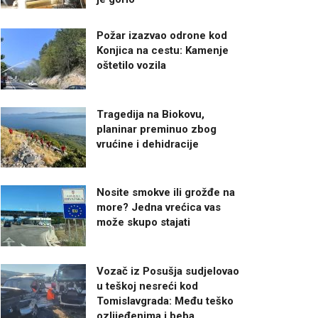
Požar izazvao odrone kod
Konjica na cestu: Kamenje
oštetilo vozila
Tragedija na Biokovu,
planinar preminuo zbog
vrućine i dehidracije
Nosite smokve ili grožđe na
more? Jedna vrećica vas
može skupo stajati
Vozač iz Posušja sudjelovao
u teškoj nesreći kod
Tomislavgrada: Među teško
ozlijeđenima i beba