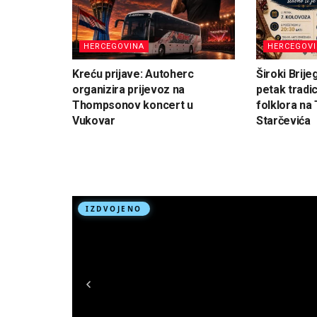
HERCEGOVINA
HERCEGOV
Kreću prijave: Autoherc
Široki Brije
organizira prijevoz na
petak tradi
Thompsonov koncert u
folklora na 
Vukovar
Starčevića