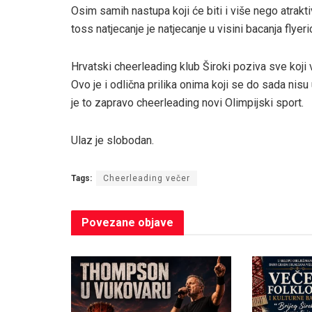
Osim samih nastupa koji će biti i više nego atrakti
toss natjecanje je natjecanje u visini bacanja flyeri
Hrvatski cheerleading klub Široki poziva sve koji v
Ovo je i odlična prilika onima koji se do sada nis
je to zapravo cheerleading novi Olimpijski sport.
Ulaz je slobodan.
Tags:
Cheerleading večer
Povezane
objave