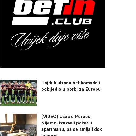
Hajduk utrpao pet komada i
pobijedio u borbi za Europu
(VIDEO) Užas u Poreču:
Nijemci izazvali požar u
apartmanu, pa se smijali dok
je gorio