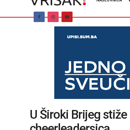
NASLOVNICA
U Široki Brijeg stiž
cheerleadersica