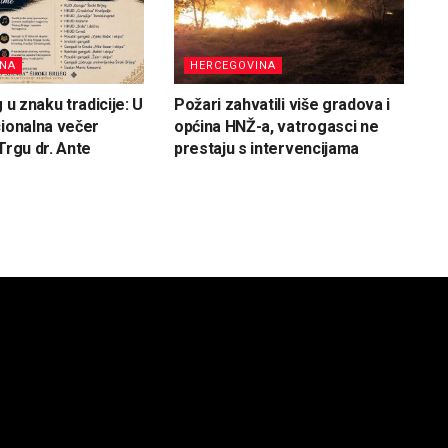
INA
HERCEGOVINA
g u znaku tradicije: U
Požari zahvatili više gradova i
cionalna večer
općina HNŽ-a, vatrogasci ne
Trgu dr. Ante
prestaju s intervencijama