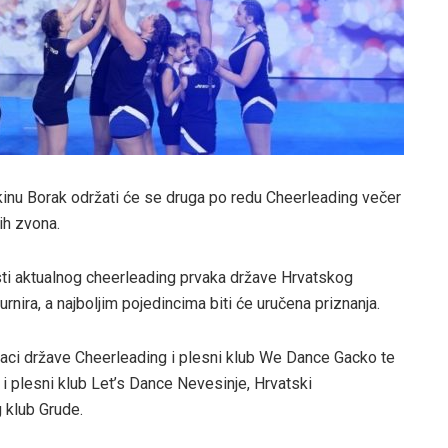
 kinu Borak održati će se druga po redu Cheerleading večer
kih zvona.
sti aktualnog cheerleading prvaka države Hrvatskog
rnira, a najboljim pojedincima biti će uručena priznanja.
aci države Cheerleading i plesni klub We Dance Gacko te
 i plesni klub Let’s Dance Nevesinje, Hrvatski
 klub Grude.