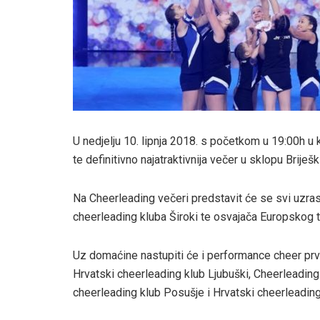
U nedjelju 10. lipnja 2018. s početkom u 19:00h u
te definitivno najatraktivnija večer u sklopu Briješ
Na Cheerleading večeri predstavit će se svi uzra
cheerleading kluba Široki te osvajača Europskog tu
Uz domaćine nastupiti će i performance cheer prv
Hrvatski cheerleading klub Ljubuški, Cheerleading
cheerleading klub Posušje i Hrvatski cheerleading