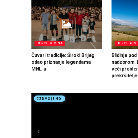
HERCEGOVINA
HERCEGOV
Čuvari tradicije: Široki Brijeg
Blidinje po
odao priznanje legendama
nadzorom: I
MNL-a
veći proble
prekršitelje