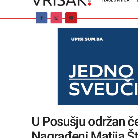
NASLOVNICA
U Posušju održan če
Nagrađeni Matija Št