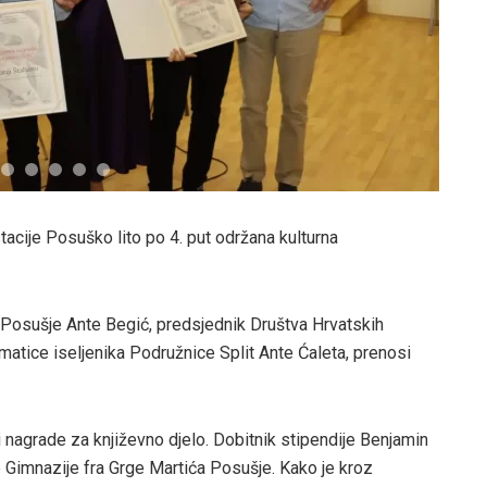
acije Posuško lito po 4. put održana kulturna
 Posušje Ante Begić, predsjednik Društva Hrvatskih
matice iseljenika Podružnice Split Ante Ćaleta, prenosi
i nagrade za književno djelo. Dobitnik stipendije Benjamin
e Gimnazije fra Grge Martića Posušje. Kako je kroz