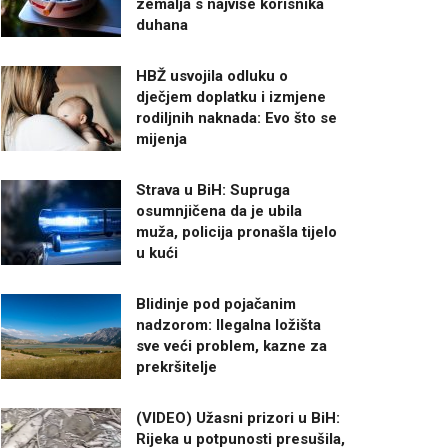
zemalja s najviše korisnika
duhana
HBŽ usvojila odluku o
dječjem doplatku i izmjene
rodiljnih naknada: Evo što se
mijenja
Strava u BiH: Supruga
osumnjičena da je ubila
muža, policija pronašla tijelo
u kući
Blidinje pod pojačanim
nadzorom: Ilegalna ložišta
sve veći problem, kazne za
prekršitelje
(VIDEO) Užasni prizori u BiH:
Rijeka u potpunosti presušila,