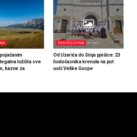
INA
HERCEGOVINA
d pojačanim
Od Uzarića do Sinja pješice: 23
legalna ložišta sve
hodočasnika krenula na put
m, kazne za
uoči Velike Gospe