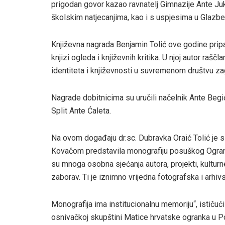
prigodan govor kazao ravnatelj Gimnazije Ante Juki
školskim natjecanjima, kao i s uspjesima u Glazbe
Književna nagrada Benjamin Tolić ove godine pripal
knjizi ogleda i književnih kritika. U njoj autor rašč
identiteta i književnosti u suvremenom društvu
Nagrade dobitnicima su uručili načelnik Ante Begi
Split Ante Ćaleta.
Na ovom događaju dr.sc. Dubravka Oraić Tolić je
Kovačom predstavila monografiju posuškog Ogranka 
su mnoga osobna sjećanja autora, projekti, kulturne
zaborav. Ti je iznimno vrijedna fotografska i arhiv
Monografija ima institucionalnu memoriju“, ističući
osnivačkoj skupštini Matice hrvatske ogranka u P