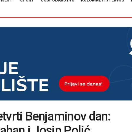
VIJESTI
SPORT
GOSPODARSTVO
KOLUMNE / INTERVJU
tvrti Benjaminov dan:
ahan i Josip Polić