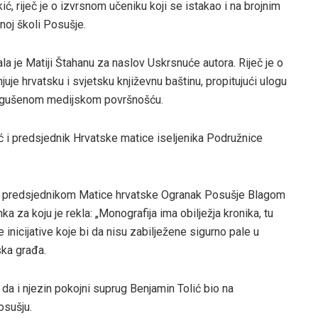
ć, riječ je o izvrsnom učeniku koji se istakao i na brojnim
noj školi Posušje.
a je Matiji Štahanu za naslov Uskrsnuće autora. Riječ je o
lanjuje hrvatsku i svjetsku književnu baštinu, propitujući ulogu
 zagušenom medijskom površnošću.
ć i predsjednik Hrvatske matice iseljenika Podružnice
 s predsjednikom Matice hrvatske Ogranak Posušje Blagom
za koju je rekla: „Monografija ima obilježja kronika, tu
 inicijative koje bi da nisu zabilježene sigurno pale u
ska građa.
 da i njezin pokojni suprug Benjamin Tolić bio na
osušju.