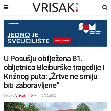
U Posušju obilježena 81.
obljetnica Bleiburške tragedije i
Križnog puta: „Žrtve ne smiju
biti zaboravljene“
Objavio
Vrisak.info
16/05/2026