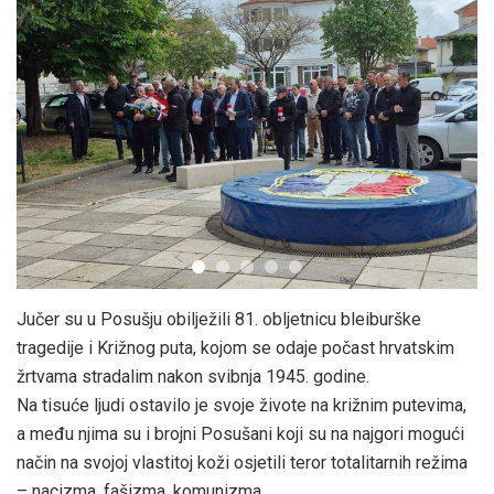
Jučer su u Posušju obilježili 81. obljetnicu bleiburške
tragedije i Križnog puta, kojom se odaje počast hrvatskim
žrtvama stradalim nakon svibnja 1945. godine.
Na tisuće ljudi ostavilo je svoje živote na križnim putevima,
a među njima su i brojni Posušani koji su na najgori mogući
način na svojoj vlastitoj koži osjetili teror totalitarnih režima
– nacizma, fašizma, komunizma.