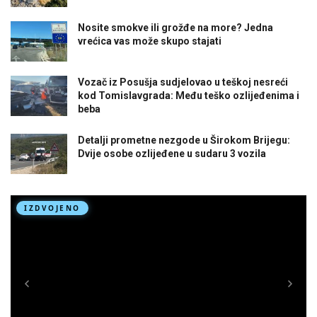
Nosite smokve ili grožđe na more? Jedna
vrećica vas može skupo stajati
Vozač iz Posušja sudjelovao u teškoj nesreći
kod Tomislavgrada: Među teško ozlijeđenima i
beba
Detalji prometne nezgode u Širokom Brijegu:
Dvije osobe ozlijeđene u sudaru 3 vozila