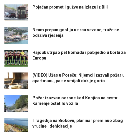
Pojačan promet i gužve na izlazu iz BiH
Neum prepun gostiju u srcu sezone, traže se
održiva rješenja
Hajduk utrpao pet komada i pobijedio u borbi za
Europu
(VIDEO) Užas u Poreču: Nijemci izazvali požar u
apartmanu, pa se smijali dok je gorio
Požar izazvao odrone kod Konjica na cestu:
Kamenje oštetilo vozila
Tragedija na Biokovu, planinar preminuo zbog
vrućine i dehidracije