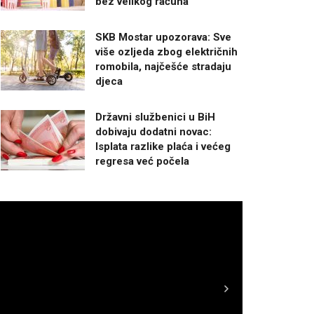
bez velikog računa
SKB Mostar upozorava: Sve
više ozljeda zbog električnih
romobila, najčešće stradaju
djeca
Državni službenici u BiH
dobivaju dodatni novac:
Isplata razlike plaća i većeg
regresa već počela