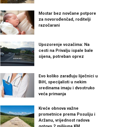
Mostar bez novčane potpore
za novorođenčad, roditelji
razočarani
Upozorenje vozačima: Na
cesti na Privalju ispale bale
sijena, potreban oprez
Evo koliko zarađuju liječnici u
BiH, specijalisti u nekim
sredinama imaju i dvostruko
veća primanja
Kreće obnova važne
prometnice prema Posušju i
Aržanu, vrijednost radova
gotovo 2 milijuna KM