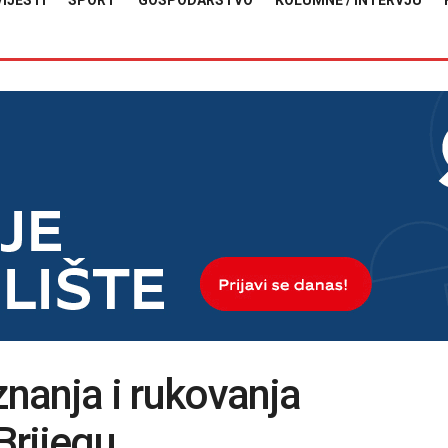
VIJESTI
SPORT
GOSPODARSTVO
KOLUMNE / INTERVJU
znanja i rukovanja
Brijegu