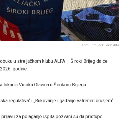
Foto: Streljački klub Alfa
 obuku u streljačkom klubu ALFA – Široki Brijeg da će
a 2026. godine.
na lokaciji Visoka Glavica u Širokom Brijegu.
ka regulativa“ i „Rukovanje i gađanje vatrenim oružjem“.
i prijavu za polaganje ispita pozvani su da pristupe