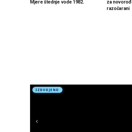
Mjere štednje vode 1982.
za novorođe
razočarani