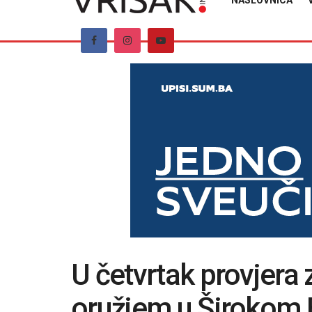
NASLOVNICA
U četvrtak provjera 
oružjem u Širokom 