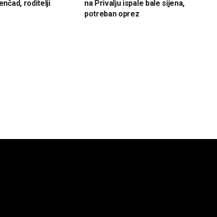
nčad, roditelji
na Privalju ispale bale sijena,
potreban oprez