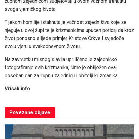
župnom zajednicom sudjelovali u ovom važnom trenutku
svoga vjerničkog života.
Tijekom homilije istaknuta je važnost zajedništva koje se
njeguje u ovoj župi te je krizmanicima upućen poticaj da kroz
život ponosno slijede primjer Kristove Crkve i svjedoče
svoju vjeru u svakodnevnom životu.
Na završetku misnog slavlja upriličeno je zajedničko
fotografiranje svih krizmanika, čime je obilježen ovaj
poseban dan za župnu zajednicu i obitelji krizmanika.
Vrisak.info
Povezane
objave