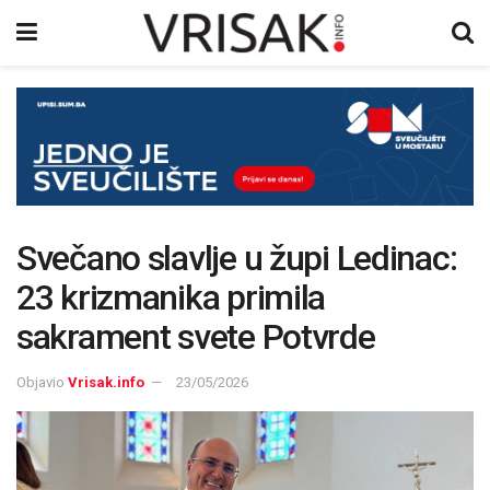
Svečano slavlje u župi Ledinac:
23 krizmanika primila
sakrament svete Potvrde
Objavio
Vrisak.info
23/05/2026