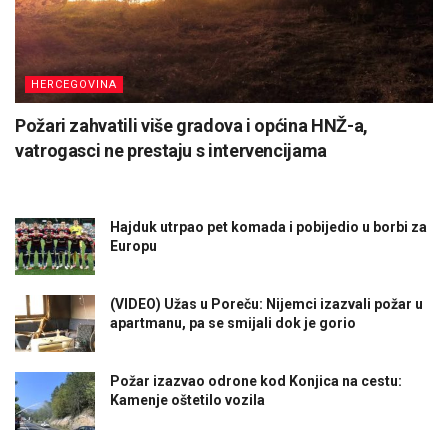
HERCEGOVINA
Požari zahvatili više gradova i općina HNŽ-a,
vatrogasci ne prestaju s intervencijama
Hajduk utrpao pet komada i pobijedio u borbi za
Europu
(VIDEO) Užas u Poreču: Nijemci izazvali požar u
apartmanu, pa se smijali dok je gorio
Požar izazvao odrone kod Konjica na cestu:
Kamenje oštetilo vozila