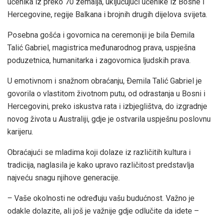
učenika iz preko 70 zemalja, uključujući učenike iz Bosne i
Hercegovine, regije Balkana i brojnih drugih dijelova svijeta.
Posebna gošća i govornica na ceremoniji je bila Ðemila
Talić Gabriel, magistrica međunarodnog prava, uspješna
poduzetnica, humanitarka i zagovornica ljudskih prava.
U emotivnom i snažnom obraćanju, Ðemila Talić Gabriel je
govorila o vlastitom životnom putu, od odrastanja u Bosni i
Hercegovini, preko iskustva rata i izbjeglištva, do izgradnje
novog života u Australiji, gdje je ostvarila uspješnu poslovnu
karijeru.
Obraćajući se mladima koji dolaze iz različitih kultura i
tradicija, naglasila je kako upravo različitost predstavlja
najveću snagu njihove generacije.
– Vaše okolnosti ne određuju vašu budućnost. Važno je
odakle dolazite, ali još je važnije gdje odlučite da idete –