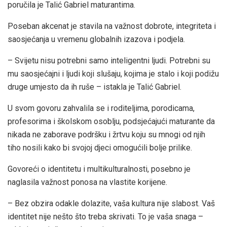
poručila je Talić Gabriel maturantima.
Poseban akcenat je stavila na važnost dobrote, integriteta i
saosjećanja u vremenu globalnih izazova i podjela.
– Svijetu nisu potrebni samo inteligentni ljudi. Potrebni su
mu saosjećajni i ljudi koji slušaju, kojima je stalo i koji podižu
druge umjesto da ih ruše – istakla je Talić Gabriel.
U svom govoru zahvalila se i roditeljima, porodicama,
profesorima i školskom osoblju, podsjećajući maturante da
nikada ne zaborave podršku i žrtvu koju su mnogi od njih
tiho nosili kako bi svojoj djeci omogućili bolje prilike.
Govoreći o identitetu i multikulturalnosti, posebno je
naglasila važnost ponosa na vlastite korijene.
– Bez obzira odakle dolazite, vaša kultura nije slabost. Vaš
identitet nije nešto što treba skrivati. To je vaša snaga –