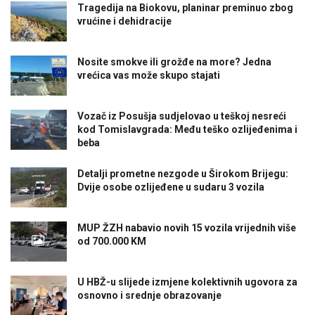
Tragedija na Biokovu, planinar preminuo zbog
vrućine i dehidracije
Nosite smokve ili grožđe na more? Jedna
vrećica vas može skupo stajati
Vozač iz Posušja sudjelovao u teškoj nesreći
kod Tomislavgrada: Među teško ozlijeđenima i
beba
Detalji prometne nezgode u Širokom Brijegu:
Dvije osobe ozlijeđene u sudaru 3 vozila
MUP ŽZH nabavio novih 15 vozila vrijednih više
od 700.000 KM
U HBŽ-u slijede izmjene kolektivnih ugovora za
osnovno i srednje obrazovanje