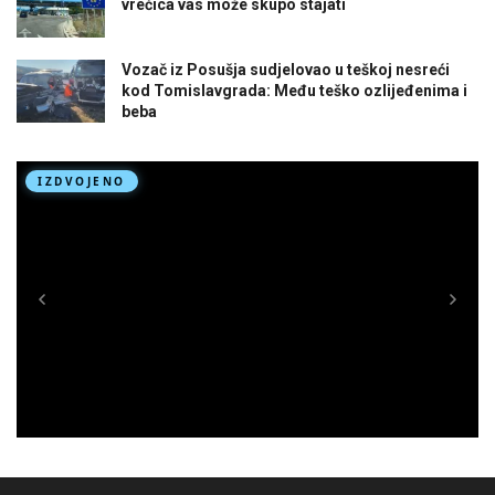
vrećica vas može skupo stajati
Vozač iz Posušja sudjelovao u teškoj nesreći
kod Tomislavgrada: Među teško ozlijeđenima i
beba