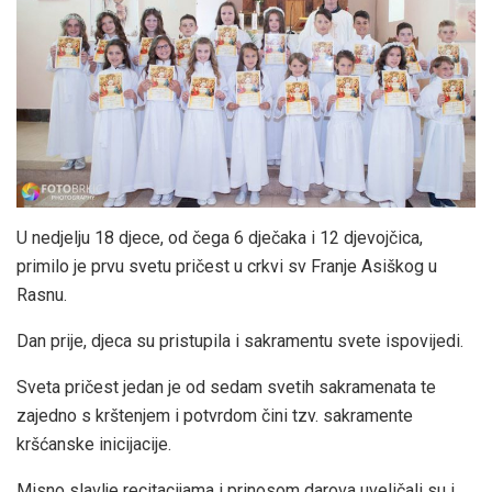
U nedjelju 18 djece, od čega 6 dječaka i 12 djevojčica,
primilo je prvu svetu pričest u crkvi sv Franje Asiškog u
Rasnu.
Dan prije, djeca su pristupila i sakramentu svete ispovijedi.
Sveta pričest jedan je od sedam svetih sakramenata te
zajedno s krštenjem i potvrdom čini tzv. sakramente
kršćanske inicijacije.
Misno slavlje recitacijama i prinosom darova uveličali su i