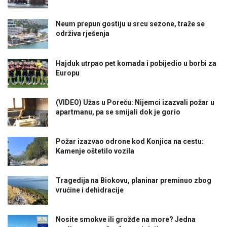
Neum prepun gostiju u srcu sezone, traže se
održiva rješenja
Hajduk utrpao pet komada i pobijedio u borbi za
Europu
(VIDEO) Užas u Poreču: Nijemci izazvali požar u
apartmanu, pa se smijali dok je gorio
Požar izazvao odrone kod Konjica na cestu:
Kamenje oštetilo vozila
Tragedija na Biokovu, planinar preminuo zbog
vrućine i dehidracije
Nosite smokve ili grožđe na more? Jedna