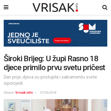
Široki Brijeg: U župi Rasno 18
djece primilo prvu svetu pričest
Dan prije, djeca su pristupila i sakramentu svete
ispovijedi.
Objavio
Vrisak.info
07/05/2018