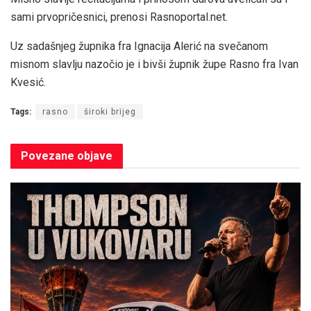
sami prvopričesnici, prenosi Rasnoportal.net.
Uz sadašnjeg župnika fra Ignacija Alerić na svečanom
misnom slavlju nazočio je i bivši župnik župe Rasno fra Ivan
Kvesić.
Tags:
rasno
široki brijeg
Povezane
objave