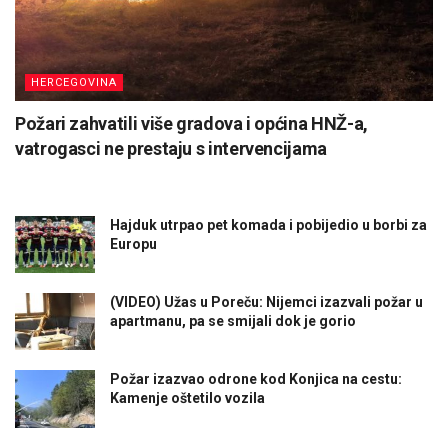
HERCEGOVINA
Požari zahvatili više gradova i općina HNŽ-a,
vatrogasci ne prestaju s intervencijama
Hajduk utrpao pet komada i pobijedio u borbi za
Europu
(VIDEO) Užas u Poreču: Nijemci izazvali požar u
apartmanu, pa se smijali dok je gorio
Požar izazvao odrone kod Konjica na cestu:
Kamenje oštetilo vozila