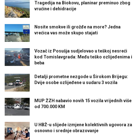
Tragedija na Biokovu, planinar preminuo zbog
vrućine i dehidracije
Nosite smokve ili grožđe na more? Jedna
vrećica vas može skupo stajati
Vozač iz Posušja sudjelovao u teškoj nesreći
kod Tomislavgrada: Među teško ozlijeđenima i
beba
Detalji prometne nezgode u Širokom Brijegu:
Dvije osobe ozlijeđene u sudaru 3 vozila
MUP ŽZH nabavio novih 15 vozila vrijednih više
od 700.000 KM
U HBŽ-u slijede izmjene kolektivnih ugovora za
osnovno i srednje obrazovanje