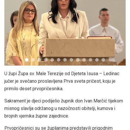
U župi Župa sv. Male Terezije od Djeteta Isusa – Ledinac
jučer je svečano proslavljena Prva sveta pričest, koju je
primilo deset prvopričesnika.
Sakrament je djeci podijelio župnik don Ivan Marčić tijekom
misnog slavlja održanog u nazočnosti obitelji, kumova i
brojnih vjernika župne zajednice.
Prvopričesnici su se župljanima predstavili prigodnim