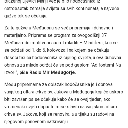
Blaženoj Djevici Mariji već je bilo hodočasnika iz
četrdesetak zemalja svijeta sa svih kontinenata, a najveće
gužve tek se očekuju.
Za te gužve u Međugorju se već pripremaju i duhovno i
materijalno. Priprema se program za ovogodišnji 37.
Međunarodni molitveni susret mladih – Mladifest, koji će
se održati od 1. do 6. kolovoza i na kojem se očekuju
deseci tisuća hodočasnika iz cijelog svijeta, a ova duhovna
obnova za mlade održat će se pod geslom ”Ad fontem! Na
izvor!”,
piše Radio Mir Međugorje.
Među pripremama za dolazak hodočasnika je i obnova
vanjskog oltara crkve sv. Jakova u Međugorju koji će uskoro
biti završen pa se očekuje kako će se ovaj tjedan, ako
vremenski uvjeti dopuste mise slaviti na vanjskom oltaru
crkve sv. Jakova, koji se renovira, a u tijeku su radovi na
njegovom ponovnom natkrivanju.