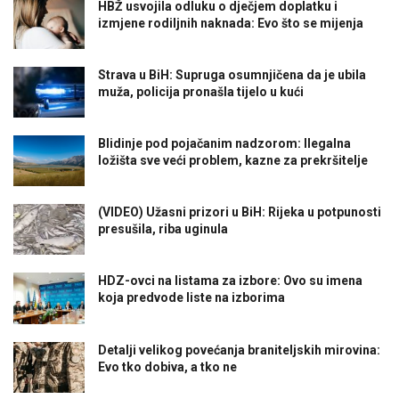
HBŽ usvojila odluku o dječjem doplatku i
izmjene rodiljnih naknada: Evo što se mijenja
Strava u BiH: Supruga osumnjičena da je ubila
muža, policija pronašla tijelo u kući
Blidinje pod pojačanim nadzorom: Ilegalna
ložišta sve veći problem, kazne za prekršitelje
(VIDEO) Užasni prizori u BiH: Rijeka u potpunosti
presušila, riba uginula
HDZ-ovci na listama za izbore: Ovo su imena
koja predvode liste na izborima
Detalji velikog povećanja braniteljskih mirovina:
Evo tko dobiva, a tko ne