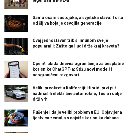
legendama MNL-a
Samo osam sastojaka, a svjetska slava: Torta
od šljiva koja je osvojila generacije
Ovaj jednostavan trik s limunom sve je
popularniji: Zašto ga ljudi drže kraj kreveta?
OpenAI ukida dnevna ograničenja za besplatne
korisnike ChatGPT-a: Stižu novi modeli i
neograničeni razgovori
Veliki preokret u Kaliforniji: Hibridi prvi put
nadmašili električne automobile, Tesla i dalje
drži vrh
Pušenje i dalje veliki problem u EU: Objavljena
ljestvica zemalja s najviše korisnika duhana