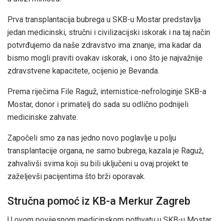
Prva transplantacija bubrega u SKB-u Mostar predstavlja
jedan medicinski, stručni i civilizacijski iskorak i na taj način
potvrđujemo da naše zdravstvo ima znanje, ima kadar da
bismo mogli praviti ovakav iskorak, i ono što je najvažnije
zdravstvene kapacitete, ocijenio je Bevanda.
Prema riječima File Raguž, internistice-nefrologinje SKB-a
Mostar, donor i primatelj do sada su odlično podnijeli
medicinske zahvate.
Započeli smo za nas jedno novo poglavlje u polju
transplantacije organa, ne samo bubrega, kazala je Raguž,
zahvalivši svima koji su bili uključeni u ovaj projekt te
zaželjevši pacijentima što brži oporavak.
Stručna pomoć iz KB-a Merkur Zagreb
U ovom povijesnom medicinskom pothvatu u SKB-u Mostar