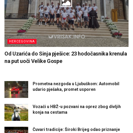
HERCEGOVINA
Od Uzarića do Sinja pješice: 23 hodočasnika krenula
na put uoči Velike Gospe
Prometna nezgoda u Ljubuškom: Automobil
udario pješaka, promet usporen
Vozači u HBŽ-u pozvani na oprez zbog divljih
konja na cestama
Čuvari tradicije: Široki Brijeg odao priznanje