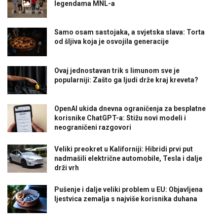
legendama MNL-a
Samo osam sastojaka, a svjetska slava: Torta
od šljiva koja je osvojila generacije
Ovaj jednostavan trik s limunom sve je
popularniji: Zašto ga ljudi drže kraj kreveta?
OpenAI ukida dnevna ograničenja za besplatne
korisnike ChatGPT-a: Stižu novi modeli i
neograničeni razgovori
Veliki preokret u Kaliforniji: Hibridi prvi put
nadmašili električne automobile, Tesla i dalje
drži vrh
Pušenje i dalje veliki problem u EU: Objavljena
ljestvica zemalja s najviše korisnika duhana