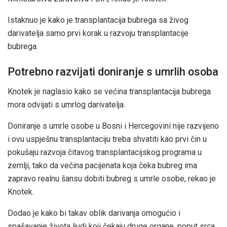
Istaknuo je kako je transplantacija bubrega sa živog
darivatelja samo prvi korak u razvoju transplantacije
bubrega.
Potrebno razvijati doniranje s umrlih osoba
Knotek je naglasio kako se većina transplantacija bubrega
mora odvijati s umrlog darivatelja.
Doniranje s umrle osobe u Bosni i Hercegovini nije razvijeno
i ovu uspješnu transplantaciju treba shvatiti kao prvi čin u
pokušaju razvoja čitavog transplantacijskog programa u
zemlji, tako da većina pacijenata koja čeka bubreg ima
zapravo realnu šansu dobiti bubreg s umrle osobe, rekao je
Knotek.
Dodao je kako bi takav oblik darivanja omogućio i
spašavanje života ljudi koji čekaju druge organe, poput srca,