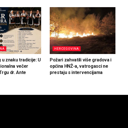
INA
HERCEGOVINA
g u znaku tradicije: U
Požari zahvatili više gradova i
cionalna večer
općina HNŽ-a, vatrogasci ne
Trgu dr. Ante
prestaju s intervencijama