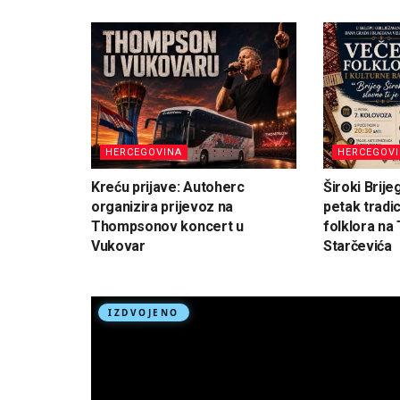
HERCEGOVINA
HERCEGOV
Kreću prijave: Autoherc
Široki Brije
organizira prijevoz na
petak tradi
Thompsonov koncert u
folklora na 
Vukovar
Starčevića