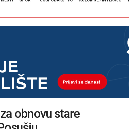
VIJESTI
SPORT
GOSPODARSTVO
KOLUMNE / INTERVJU
za obnovu stare
 Posušju