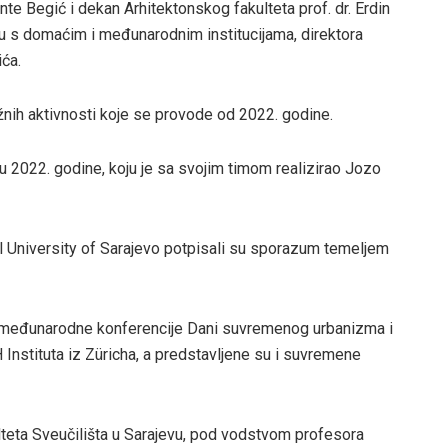
e Begić i dekan Arhitektonskog fakulteta prof. dr. Erdin
ju s domaćim i međunarodnim institucijama, direktora
ića.
žnih aktivnosti koje se provode od 2022. godine.
jku 2022. godine, koju je sa svojim timom realizirao Jozo
al University of Sarajevo potpisali su sporazum temeljem
n međunarodne konferencije Dani suvremenog urbanizma i
TH Instituta iz Züricha, a predstavljene su i suvremene
lteta Sveučilišta u Sarajevu, pod vodstvom profesora