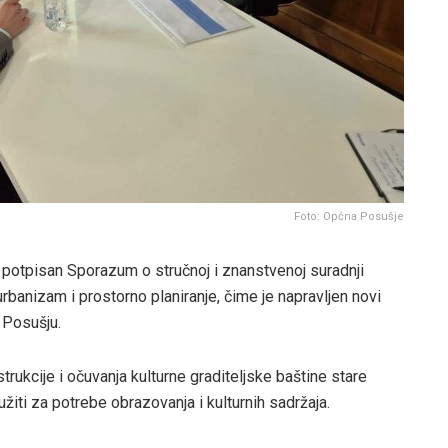
Foto: Općna Posušje
 potpisan Sporazum o stručnoj i znanstvenoj suradnji
urbanizam i prostorno planiranje, čime je napravljen novi
 Posušju.
rukcije i očuvanja kulturne graditeljske baštine stare
žiti za potrebe obrazovanja i kulturnih sadržaja.