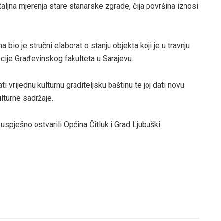
taljna mjerenja stare stanarske zgrade, čija površina iznosi
bio je stručni elaborat o stanju objekta koji je u travnju
kcije Građevinskog fakulteta u Sarajevu.
ti vrijednu kulturnu graditeljsku baštinu te joj dati novu
lturne sadržaje.
uspješno ostvarili Općina Čitluk i Grad Ljubuški.