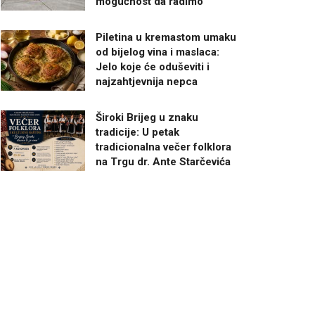
mogućnost da radimo”
Piletina u kremastom umaku
od bijelog vina i maslaca:
Jelo koje će oduševiti i
najzahtjevnija nepca
Široki Brijeg u znaku
tradicije: U petak
tradicionalna večer folklora
na Trgu dr. Ante Starčevića