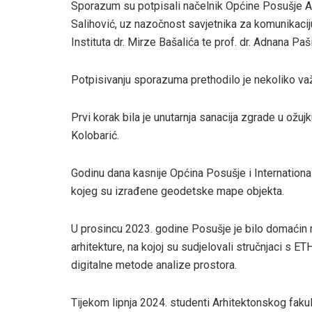
Sporazum su potpisali načelnik Općine Posušje Ant
Salihović, uz nazočnost savjetnika za komunikaci
Instituta dr. Mirze Bašalića te prof. dr. Adnana Paš
Potpisivanju sporazuma prethodilo je nekoliko va
Prvi korak bila je unutarnja sanacija zgrade u ožu
Kolobarić.
Godinu dana kasnije Općina Posušje i Internation
kojeg su izrađene geodetske mape objekta.
U prosincu 2023. godine Posušje je bilo domaći
arhitekture, na kojoj su sudjelovali stručnjaci s E
digitalne metode analize prostora.
Tijekom lipnja 2024. studenti Arhitektonskog faku