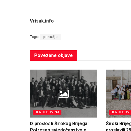
Vrisak.info
Tags:
posušje
Povezane
objave
HERCEGOVINA
HERCEGOV
Iz prošlosti Širokog Brijega:
Široki Brije
Potresno svjedočanstvo o
proslavili 