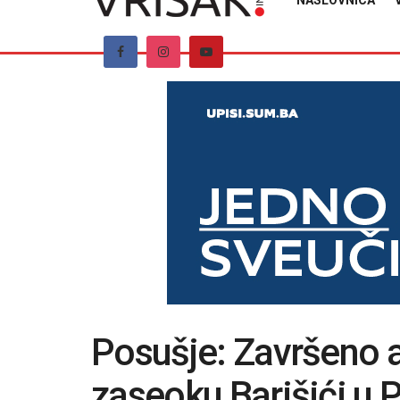
NASLOVNICA
Posušje: Završeno a
zaseoku Barišići u