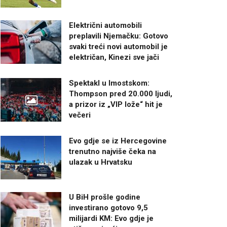
Električni automobili
preplavili Njemačku: Gotovo
svaki treći novi automobil je
električan, Kinezi sve jači
Spektakl u Imostskom:
Thompson pred 20.000 ljudi,
a prizor iz „VIP lože“ hit je
večeri
Evo gdje se iz Hercegovine
trenutno najviše čeka na
ulazak u Hrvatsku
U BiH prošle godine
investirano gotovo 9,5
milijardi KM: Evo gdje je