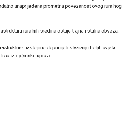
 dodatno unaprijeđena prometna povezanost ovog ruralnog
strukturu ruralnih sredina ostaje trajna i stalna obveza.
strukture nastojimo doprinijeti stvaranju boljih uvjeta
uli su iz općinske uprave.