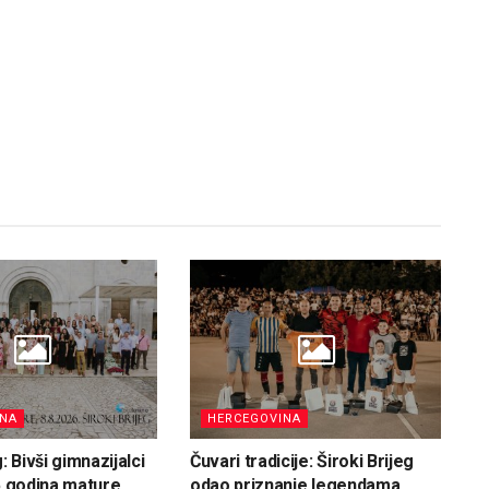
INA
HERCEGOVINA
g: Bivši gimnazijalci
Čuvari tradicije: Široki Brijeg
25 godina mature
odao priznanje legendama