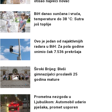
otišao najveći novac
BiH danas sunčana i vruća,
temperature do 38 °C: Sutra
još toplije
Ovo je jedan od najaktivnijih
radara u BiH: Za pola godine
snimio čak 7.536 prekršaja
Široki Brijeg: Bivši
gimnazijalci proslavili 25
godina mature
Prometna nezgoda u
Ljubuškom: Automobil udario
pješaka, promet usporen