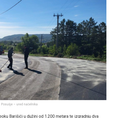
a Posušje – ured načelnika
eoku Barišići u dužini od 1.200 metara te izgradnju dva