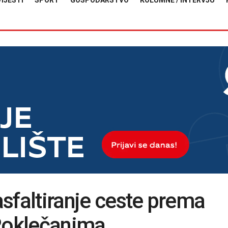
VIJESTI
SPORT
GOSPODARSTVO
KOLUMNE / INTERVJU
sfaltiranje ceste prema
 Poklečanima