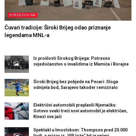
HERCEGOVINA
Čuvari tradicije: Široki Brijeg odao priznanje
legendama MNL-a
Iz prošlosti Širokog Brijega: Potresno
svjedočanstvo o invalidima iz Mamića i Borajne
Široki Brijeg bez pobjede na Pecari: Sloga
odnijela bod, Sarajevo također remiziralo
Električni automobili preplavili Njemačku:
Gotovo svaki treći novi automobil je električan,
Kinezi sve jači
Spektakl u Imostskom: Thompson pred 20.000
ljudi, a prizor iz „VIP lože“ hit je večeri