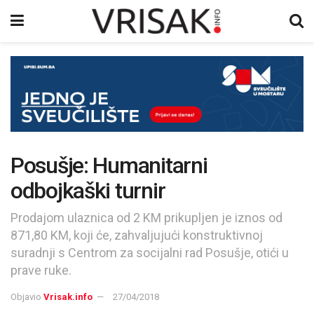
Posušje: Humanitarni
odbojkaški turnir
Prodajom ulaznica od 2 KM prikupljen je iznos od
871,80 KM, koji će, zahvaljujući konstruktivnoj
suradnji s Centrom za socijalni rad Posušje, otići u
prave ruke.
Objavio
Vrisak.info
27/04/2018