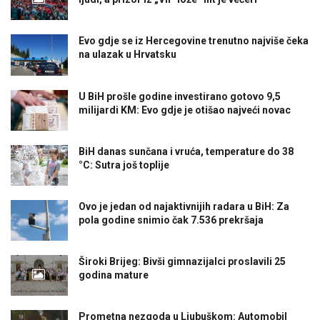
Evo gdje se iz Hercegovine trenutno najviše čeka
na ulazak u Hrvatsku
U BiH prošle godine investirano gotovo 9,5
milijardi KM: Evo gdje je otišao najveći novac
BiH danas sunčana i vruća, temperature do 38
°C: Sutra još toplije
Ovo je jedan od najaktivnijih radara u BiH: Za
pola godine snimio čak 7.536 prekršaja
Široki Brijeg: Bivši gimnazijalci proslavili 25
godina mature
Prometna nezgoda u Ljubuškom: Automobil