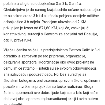
polufinala stigle su odbojkašice 3.a, 3.b, 3.c i 4.a.
Gledateljstvo je do samog kraja bodrilo srčane natjecateljice
te su nakon sraza 3.b i 4.a u finalu pobjedu odnijele odlične
odbojkašice 3.b odjela. Prodajom ulaznica od 2 KM
prikupljen je iznos od 871,80 KM, koji će, zahvaljujući
konstruktivnoj suradnji s Centrom za socijalni rad Posušje,
otići u prave ruke.
Vijeće učenika na čelu s predsjednicom Petrom Galić iz 3.d
odradilo je zahtjevan posao pripreme, organizacije,
osiguranja sponzora i koordinacije oko ovog projekta na
čemu im čestitamo – istakli su se svojom odgovornošću,
snalažljivošću i poduzetnošću. No, bez suradnje sa
školskim kolegama, profesorima, upravom škole, općinom i
posuškim tvrtkama projekt bi se teško realizirao. Stoga
želimo spomenuti sve dobre ljude koji su na bilo koji način
dali svoj obol spomenutoj humanitarnoj akciji i ovim putem
im zahvaliti: