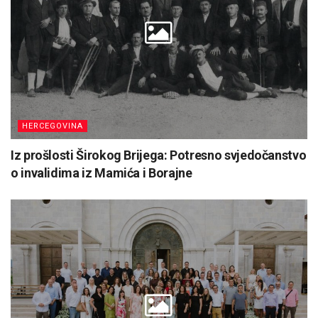
HERCEGOVINA
Iz prošlosti Širokog Brijega: Potresno svjedočanstvo
o invalidima iz Mamića i Borajne