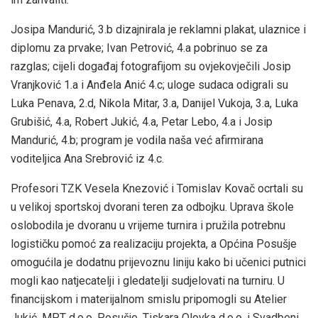
Josipa Mandurić, 3.b dizajnirala je reklamni plakat, ulaznice i
diplomu za prvake; Ivan Petrović, 4.a pobrinuo se za
razglas; cijeli događaj fotografijom su ovjekovječili Josip
Vranjković 1.a i Anđela Anić 4.c; uloge sudaca odigrali su
Luka Penava, 2.d, Nikola Mitar, 3.a, Danijel Vukoja, 3.a, Luka
Grubišić, 4.a, Robert Jukić, 4.a, Petar Lebo, 4.a i Josip
Mandurić, 4.b; program je vodila naša već afirmirana
voditeljica Ana Srebrović iz 4.c.
Profesori TZK Vesela Knezović i Tomislav Kovač ocrtali su
u velikoj sportskoj dvorani teren za odbojku. Uprava škole
oslobodila je dvoranu u vrijeme turnira i pružila potrebnu
logističku pomoć za realizaciju projekta, a Općina Posušje
omogućila je dodatnu prijevoznu liniju kako bi učenici putnici
mogli kao natjecatelji i gledatelji sudjelovati na turniru. U
financijskom i materijalnom smislu pripomogli su Atelier
Jukić, MPT d.o.o. Posušje, Tiskara Olovka d.o.o. i Svadbeni