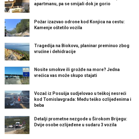
apartmanu, pa se smijali dok je gorio
Požar izazvao odrone kod Konjica na cestu:
Kamenje oštetilo vozila
Tragedija na Biokovu, planinar preminuo zbog
vrućine i dehidracije
Nosite smokve ili grožđe na more? Jedna
vrećica vas može skupo stajati
Vozač iz Posušja sudjelovao u teškoj nesreći
kod Tomislavgrada: Među teško ozlijeđenima i
beba
Detalji prometne nezgode u Širokom Brijegu:
Dvije osobe ozlijeđene u sudaru 3 vozila