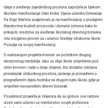
Ideja o uređenju zajedničkog prostora započela je tijekom
školske manifestacije Dani kruha. Vijeće učenika Gimnazije
fra Grge Martića sudjelovalo je na manifestaciji s prodajnim
štandovima krušnih proizvoda i domaće zimnice kako bi
prikupilo sredstva za uređenje školskog dnevnog boravka.
Istu inicijativu proveli su i učenici Srednje strukovne škole
Posušje na svojoj manifestaciji.
S realizacijom projekta krenulo se početkom drugog
obrazovnog razdoblja. Iako su obje škole smještene pod
istim krovom i rade u dvije smjene, što dodatno otežava
pronalazak slobodnog prostora, rješenje je pronađeno u
pregrađenom dijelu hodnika na drugom katu škole, gdje je
smješten novouređeni dnevni boravak.
Posebnost projekta je činjenica da su gotovo sve radove
izveli sami učenici uz mentorstvo svojih profesora.