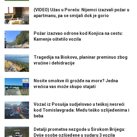
(VIDEO) Užas u Poreču: Nijemci izazvali požar u
apartmanu, pa se smijali dok je gorio
Požar izazvao odrone kod Konjica na cestu:
Kamenje oštetilo vozila
Tragedija na Biokovu, planinar preminuo zbog
vrućine i dehidracije
Nosite smokve ili grožđe na more? Jedna
vrećica vas može skupo stajati
Vozač iz Posušja sudjelovao u teškoj nesreći
kod Tomislavgrada: Među teško ozlijeđenima i
beba
Detalji prometne nezgode u Širokom Brijegu:
Dvije osobe ozlijeđene u sudaru 3 vozila