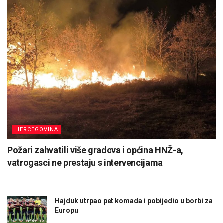
HERCEGOVINA
Požari zahvatili više gradova i općina HNŽ-a,
vatrogasci ne prestaju s intervencijama
Hajduk utrpao pet komada i pobijedio u borbi za
Europu