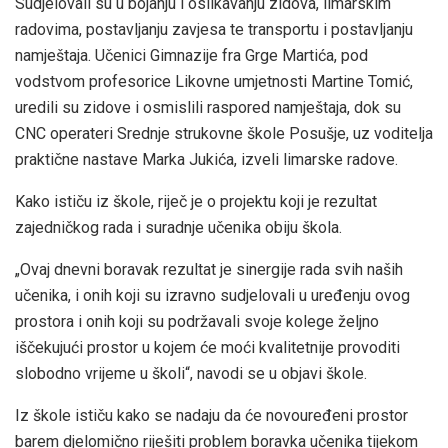
Sudjelovali su u bojanju i oslikavanju zidova, limarskim
radovima, postavljanju zavjesa te transportu i postavljanju
namještaja. Učenici Gimnazije fra Grge Martića, pod
vodstvom profesorice Likovne umjetnosti Martine Tomić,
uredili su zidove i osmislili raspored namještaja, dok su
CNC operateri Srednje strukovne škole Posušje, uz voditelja
praktične nastave Marka Jukića, izveli limarske radove.
Kako ističu iz škole, riječ je o projektu koji je rezultat
zajedničkog rada i suradnje učenika obiju škola.
„Ovaj dnevni boravak rezultat je sinergije rada svih naših
učenika, i onih koji su izravno sudjelovali u uređenju ovog
prostora i onih koji su podržavali svoje kolege željno
iščekujući prostor u kojem će moći kvalitetnije provoditi
slobodno vrijeme u školi“, navodi se u objavi škole.
Iz škole ističu kako se nadaju da će novouređeni prostor
barem djelomično riješiti problem boravka učenika tijekom