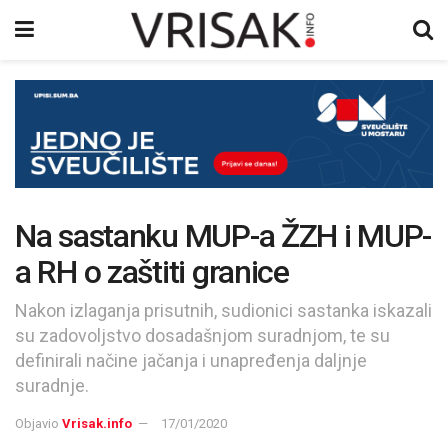
Na sastanku MUP-a ŽZH i MUP-
a RH o zaštiti granice
Nakon izlaganja prisutnih, sudionici sastanka iskazali
su zadovoljstvo dosadašnjom suradnjom, te su
definirali načine jačanja i unapređenja daljnje
suradnje.
Objavio
Vrisak.info
17/01/2020