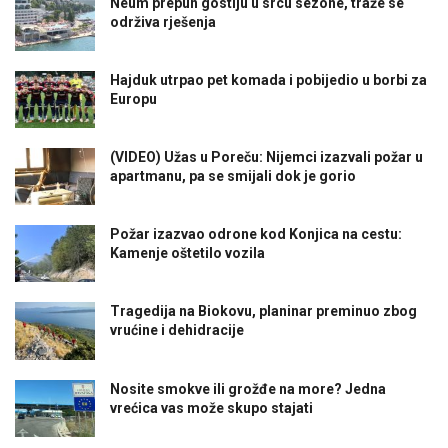
Neum prepun gostiju u srcu sezone, traže se
održiva rješenja
Hajduk utrpao pet komada i pobijedio u borbi za
Europu
(VIDEO) Užas u Poreču: Nijemci izazvali požar u
apartmanu, pa se smijali dok je gorio
Požar izazvao odrone kod Konjica na cestu:
Kamenje oštetilo vozila
Tragedija na Biokovu, planinar preminuo zbog
vrućine i dehidracije
Nosite smokve ili grožđe na more? Jedna
vrećica vas može skupo stajati