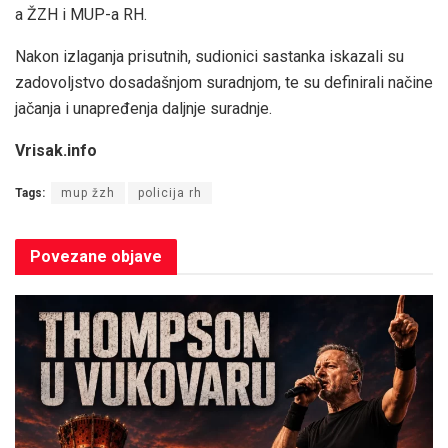
a ŽZH i MUP-a RH.
Nakon izlaganja prisutnih, sudionici sastanka iskazali su
zadovoljstvo dosadašnjom suradnjom, te su definirali načine
jačanja i unapređenja daljnje suradnje.
Vrisak.info
Tags:
mup žzh
policija rh
Povezane
objave