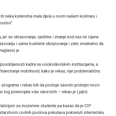
aviti neka konkretna mala djela u ovom našem košmaru i
kustvo“.
, jer se obrazovanje, vještine i znanje kod nas ne cijene
azovanju i same kvalitete obrazovanja i zato smatramo da
 naglasio je.
posobljenosti kadra na visokoškolskim institucijama, a
inanciranje mobilnosti, kako je rekao, nije problematično.
programe i rekao bih da postoje sasvim pristojni novci
 tog potencijala više iskoristiti – rekao je Ljubić.
vlačnijom za inozemne studente pa kazao da je CIP
starstvom civilnih poslova pokušava pokrenuti internetsku