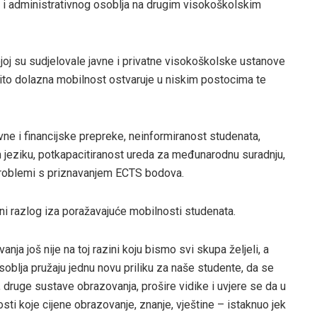
i administrativnog osoblja na drugim visokoškolskim
oj su sudjelovale javne i privatne visokoškolske ustanove
bito dolazna mobilnost ostvaruje u niskim postocima te
ne i financijske prepreke, neinformiranost studenata,
 jeziku, potkapacitiranost ureda za međunarodnu suradnju,
problemi s priznavanjem ECTS bodova.
čni razlog iza poražavajuće mobilnosti studenata.
ja još nije na toj razini koju bismo svi skupa željeli, a
lja pružaju jednu novu priliku za naše studente, da se
druge sustave obrazovanja, prošire vidike i uvjere se da u
osti koje cijene obrazovanje, znanje, vještine – istaknuo jek