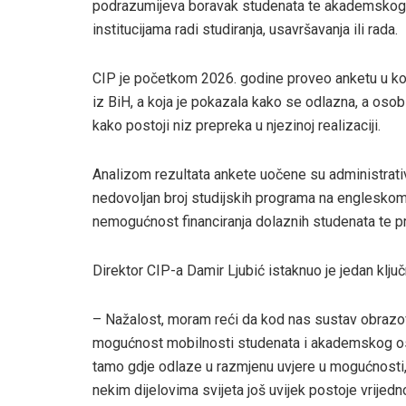
podrazumijeva boravak studenata te akademskog 
institucijama radi studiranja, usavršavanja ili rada.
CIP je početkom 2026. godine proveo anketu u koj
iz BiH, a koja je pokazala kako se odlazna, a oso
kako postoji niz prepreka u njezinoj realizaciji.
Analizom rezultata ankete uočene su administrativ
nedovoljan broj studijskih programa na engleskom
nemogućnost financiranja dolaznih studenata te 
Direktor CIP-a Damir Ljubić istaknuo je jedan klju
– Nažalost, moram reći da kod nas sustav obrazovan
mogućnost mobilnosti studenata i akademskog osob
tamo gdje odlaze u razmjenu uvjere u mogućnosti, 
nekim dijelovima svijeta još uvijek postoje vrijedn