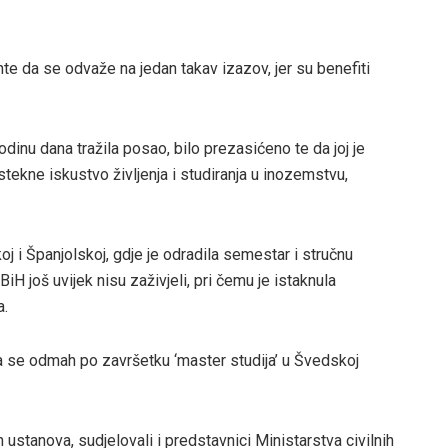
nte da se odvaže na jedan takav izazov, jer su benefiti
godinu dana tražila posao, bilo prezasićeno te da joj je
tekne iskustvo življenja i studiranja u inozemstvu,
j i Španjolskoj, gdje je odradila semestar i stručnu
BiH još uvijek nisu zaživjeli, pri čemu je istaknula
a.
a se odmah po završetku ‘master studija’ u Švedskoj
ustanova, sudjelovali i predstavnici Ministarstva civilnih