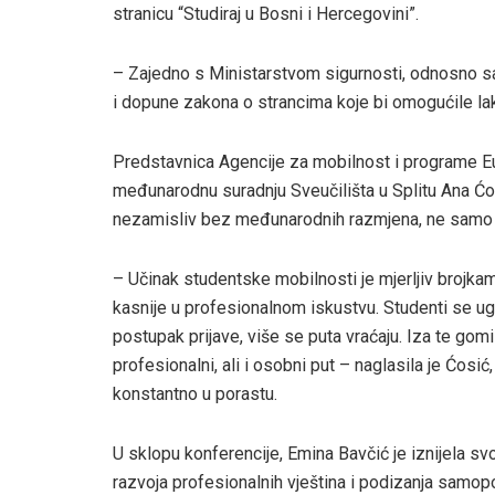
stranicu “Studiraj u Bosni i Hercegovini”.
– Zajedno s Ministarstvom sigurnosti, odnosno s
i dopune zakona o strancima koje bi omogućile lakš
Predstavnica Agencije za mobilnost i programe Eu
međunarodnu suradnju Sveučilišta u Splitu Ana Ćo
nezamisliv bez međunarodnih razmjena, ne samo 
– Učinak studentske mobilnosti je mjerljiv brojk
kasnije u profesionalnom iskustvu. Studenti se ug
postupak prijave, više se puta vraćaju. Iza te gomil
profesionalni, ali i osobni put – naglasila je Ćosić
konstantno u porastu.
U sklopu konferencije, Emina Bavčić je iznijela sv
razvoja profesionalnih vještina i podizanja samop