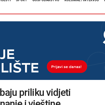
VIJESTI
SPORT
GOSPODARSTVO
KOLUMNE / INTERVJU
aju priliku vidjeti
nanje i vještine