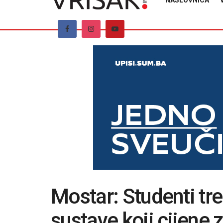
NASLOVNICA
Mostar: Studenti treb
sustave koji cijene z