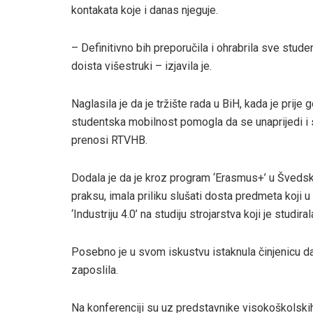
kontakata koje i danas njeguje.
– Definitivno bih preporučila i ohrabrila sve stude
doista višestruki – izjavila je.
Naglasila je da je tržište rada u BiH, kada je prije 
studentska mobilnost pomogla da se unaprijedi i s
prenosi RTVHB.
Dodala je da je kroz program ‘Erasmus+’ u Švedsko
praksu, imala priliku slušati dosta predmeta koji u 
‘Industriju 4.0’ na studiju strojarstva koji je studiral
Posebno je u svom iskustvu istaknula činjenicu d
zaposlila.
Na konferenciji su uz predstavnike visokoškolskih 