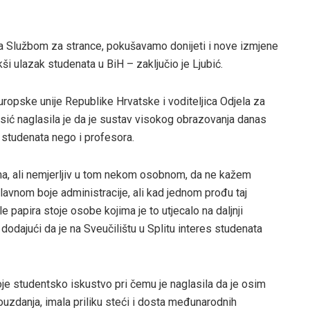
a Službom za strance, pokušavamo donijeti i nove izmjene
i ulazak studenata u BiH – zaključio je Ljubić.
ropske unije Republike Hrvatske i voditeljica Odjela za
sić naglasila je da je sustav visokog obrazovanja danas
studenata nego i profesora.
ama, ali nemjerljiv u tom nekom osobnom, da ne kažem
lavnom boje administracije, ali kad jednom prođu taj
e papira stoje osobe kojima je to utjecalo na daljnji
, dodajući da je na Sveučilištu u Splitu interes studenata
oje studentsko iskustvo pri čemu je naglasila da je osim
ouzdanja, imala priliku steći i dosta međunarodnih