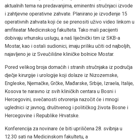
aktualnih tema na predavanjima, eminentni stručnjaci izvode
i zahtjevne operativne zahvate. Planirano je izvođenje 15
operativnih zahvata koji će se prenositi uživo video linkom u
amfiteatar Medicinskog fakulteta. Tako mali pacijenti
dobivaju vrhunsku uslugu, a naš liječnički tim iz SKB-a
Mostar, kao i ostali sudionici, imaju priliku učiti od najboljih,
najavljeno je iz Sveučilišne kliničke bolnice Mostar.
Pored velikog broja domaćih i stranih stručnjaka iz područja
dječje kirurgije i urologije koji dolaze iz Nizozemske,
Engleske, Njemačke, Grčke, Mađarske, Srbije, Izraela, Italije,
Kosova te naravno iz svih kliničkih centara u Bosni i
Hercegovini, svečanosti otvorenja nazočit će i mnogi
uglednici iz javnog, društvenog i političkog života Bosne i
Hercegovine i Republike Hrvatske.
Konferencija za novinare će biti upriličena 28. svibnja u
12.30 sati na Medicinskom fakultetu, a