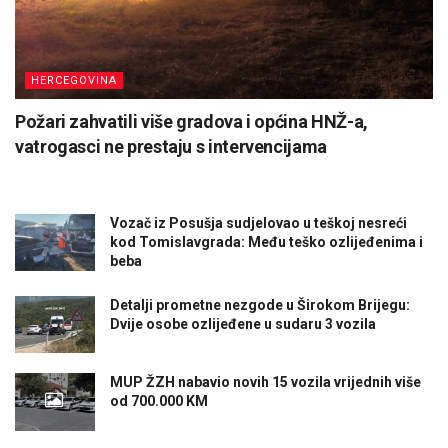
HERCEGOVINA
Požari zahvatili više gradova i općina HNŽ-a,
vatrogasci ne prestaju s intervencijama
Vozač iz Posušja sudjelovao u teškoj nesreći
kod Tomislavgrada: Među teško ozlijeđenima i
beba
Detalji prometne nezgode u Širokom Brijegu:
Dvije osobe ozlijeđene u sudaru 3 vozila
MUP ŽZH nabavio novih 15 vozila vrijednih više
od 700.000 KM