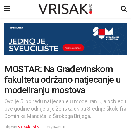
MOSTAR: Na Građevinskom
fakultetu održano natjecanje u
modeliranju mostova
Ovo je 5. po redu natjecanje u modeliranju, a pobjedu
ove godine odnijela je ženska ekipa Srednje škole fra
Dominika Mandića iz Širokoga Brijega.
Objavio
Vrisak.info
25/04/2018