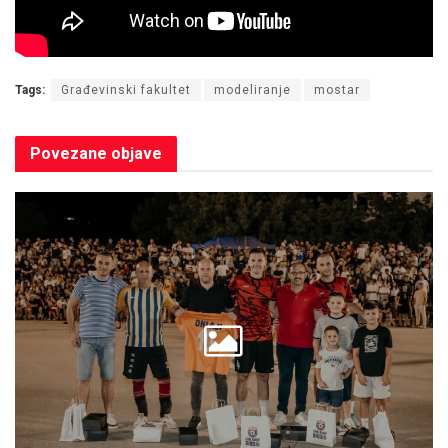
Tags:
Građevinski fakultet
modeliranje
mostar
Povezane
objave