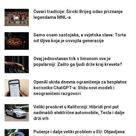
Čuvari tradicije: Široki Brijeg odao priznanje
legendama MNL-a
Samo osam sastojaka, a svjetska slava: Torta
od šljiva koja je osvojila generacije
Ovaj jednostavan trik s limunom sve je
popularniji: Zašto ga ljudi drže kraj kreveta?
OpenAI ukida dnevna ograničenja za besplatne
korisnike ChatGPT-a: Stižu novi modeli i
neograničeni razgovori
Veliki preokret u Kaliforniji: Hibridi prvi put
nadmašili električne automobile, Tesla i dalje
drži vrh
Pušenje i dalje veliki problem u EU: Objavljena