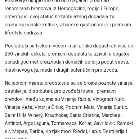
Festival je okupio više od 60 izlagača i preko 80
renomiranih brendova iz Hercegovine, regije i Europe,
potvrđujući svoj status nezaobilaznog događaja za
promociju vinske kulture, vrhunske gastronomije i premium
lifestyle sadržaja.
Posjetitelji su tijekom večeri imali priliku degustirati više od
250 vinskih etiketa, premium destilata te uživati u bogatoj
ponudi gourmet proizvoda i domaćih delicija poput sireva,
maslinovog ulja, meda i drugih autentičnih proizvoda.
Na jednom mjestu predstavile su se brojne poznate vinarije,
destilerije, distributeri, proizvođači hrane i premium
brendovi, među kojima su Vinarija Rubis, Vinogradi Nuić,
Vinarija Keža, Vinarija Čitluk, Podrum Mata, Vinarija Buntić,
Saint Hills Winery, Krauthaker, Santa Cristina, Marchesi
Antinori, ArgoLaguna, Tormaresca, Korlat, Gavrilović, Ramski
sir, Mepas, Bariba, Kozjak med, Riedel, Lapis Destilerija i