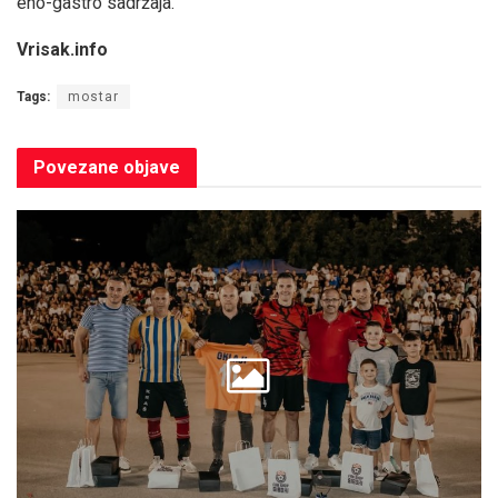
eno-gastro sadržaja.
Vrisak.info
Tags:
mostar
Povezane
objave