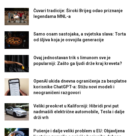
Čuvari tradicije: Široki Brijeg odao priznanje
legendama MNL-a
Samo osam sastojaka, a svjetska slava: Torta
od šljiva koja je osvojila generacije
Ovaj jednostavan trik s limunom sve je
popularniji: Zašto ga ljudi drže kraj kreveta?
OpenAI ukida dnevna ograničenja za besplatne
korisnike ChatGPT-a: Stižu novi modeli i
neograničeni razgovori
Veliki preokret u Kaliforniji: Hibridi prvi put
nadmašili električne automobile, Tesla i dalje
drži vrh
Pušenje i dalje veliki problem u EU: Objavljena