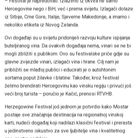
– Festival je napredovao. Izlazimo iz okvira ne samo
Hercegovine nego i BiH, već i prema svijetu. Izlagači dolaze
iz Srbije, Crne Gore, Italije, Sjeverne Makedonije, a imamo i
nekoliko etiketa iz Novog Zelanda.
Ovi događaji su u svijetu pridonijeli razvoju kulture ispijanja
buteljiranog vina. Da ovakvih događaja nema, vinari se ne bi
mogli zbližiti s publikom. Ovo su festivalske priče gdje su
glavne zvijezde vinari, izlagači vina i hrane. Cilj nam je
približiti se mlađoj publici i educirati je o autohtonim
sortama poput žilavke i blatine. Također, kroz festival
želimo brendirati Hercegovinu kao vinsku regiju i privući još
veći broj turista – poručio je Kačić, prenosi RTVHB.
Herzegowine Festival još jednom je potvrdio kako Mostar
postaje sve značajnija destinacija na regionalnoj vinskoj
karti, nudeći događaj koji nadilazi klasični festival i prerasta
u jedinstveno iskustvo za sve ljubitelje vina i kvalitetnog