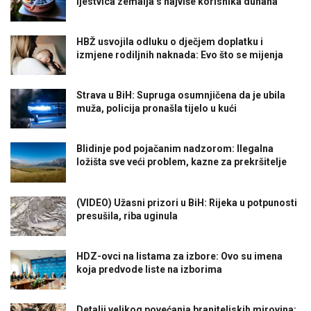
ljestvica zemalja s najviše korisnika duhana
HBŽ usvojila odluku o dječjem doplatku i
izmjene rodiljnih naknada: Evo što se mijenja
Strava u BiH: Supruga osumnjičena da je ubila
muža, policija pronašla tijelo u kući
Blidinje pod pojačanim nadzorom: Ilegalna
ložišta sve veći problem, kazne za prekršitelje
(VIDEO) Užasni prizori u BiH: Rijeka u potpunosti
presušila, riba uginula
HDZ-ovci na listama za izbore: Ovo su imena
koja predvode liste na izborima
Detalji velikog povećanja braniteljskih mirovina: