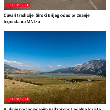
HERCEGOVINA
Čuvari tradicije: Široki Brijeg odao priznanje
legendama MNL-a
HERCEGOVINA
Blidinje pod pojačanim nadzorom: Ilegalna ložišta