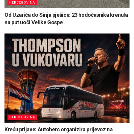
HERCEGOVINA
Od Uzarića do Sinja pješice: 23 hodočasnika krenula
na put uoči Velike Gospe
HERCEGOVINA
Kreću prijave: Autoherc organizira prijevoz na