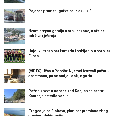
Pojačan promet i gužve na izlazu iz BiH
Neum prepun gostiju u srcu sezone, traže se
održiva rješenja
Hajduk utrpao pet komada i pobijedio u borbi za
Europu
(VIDEO) Užas u Poreču: Nijemci izazvali požar u
apartmanu, pa se smijali dok je gorio
Požar izazvao odrone kod Konjica na cestu:
Kamenje oštetilo vozila
Tragedija na Biokovu, planinar preminuo zbog
vrućine i dehidracije