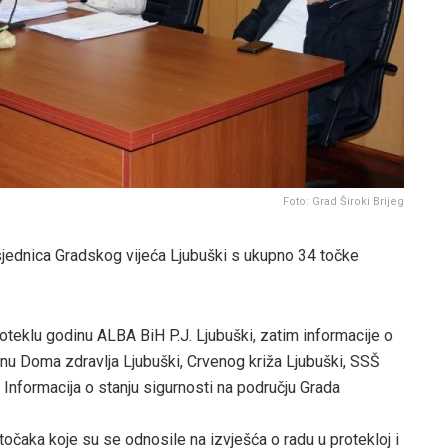
Foto: Grad Široki Brijeg
 sjednica Gradskog vijeća Ljubuški s ukupno 34 točke
oteklu godinu ALBA BiH P.J. Ljubuški, zatim informacije o
inu Doma zdravlja Ljubuški, Crvenog križa Ljubuški, SSŠ
 Informacija o stanju sigurnosti na području Grada
točaka koje su se odnosile na izvješća o radu u protekloj i