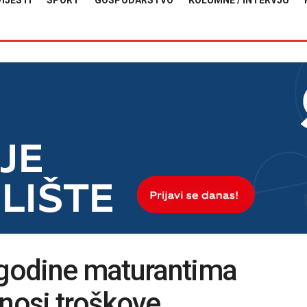
VIJESTI
SPORT
GOSPODARSTVO
KOLUMNE / INTERVJU
 godine maturantima
snosi troškove