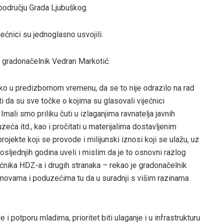
 području Grada Ljubuškog.
ećnici su jednoglasno usvojili.
e gradonačelnik Vedran Markotić.
ko u predizbornom vremenu, da se to nije odrazilo na rad
i da su sve točke o kojima su glasovali vijećnici
Imali smo priliku čuti u izlaganjima ravnatelja javnih
zeća itd., kao i pročitati u materijalima dostavljenim
ojekte koji se provode i milijunski iznosi koji se ulažu, uz
sljednjih godina uveli i mislim da je to osnovni razlog
ćnika HDZ-a i drugih stranaka – rekao je gradonačelnik
anovama i poduzećima tu da u suradnji s višim razinama
 potporu mladima, prioritet biti ulaganje i u infrastrukturu