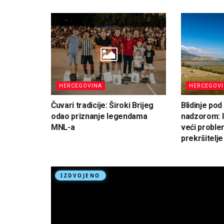
HERCEGOVINA
HERCEGOV
Čuvari tradicije: Široki Brijeg
Blidinje po
odao priznanje legendama
nadzorom: I
MNL-a
veći proble
prekršitelje