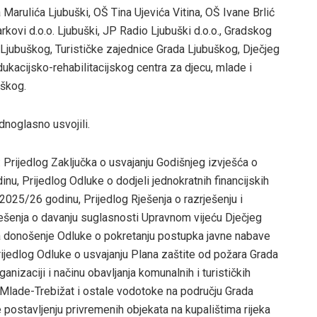
rulića Ljubuški, OŠ Tina Ujevića Vitina, OŠ Ivane Brlić
ovi d.o.o. Ljubuški, JP Radio Ljubuški d.o.o., Gradskog
 Ljubuškog, Turističke zajednice Grada Ljubuškog, Dječjeg
Edukacijsko-rehabilitacijskog centra za djecu, mlade i
uškog.
dnoglasno usvojili.
 Prijedlog Zaključka o usvajanju Godišnjeg izvješća o
u, Prijedlog Odluke o dodjeli jednokratnih financijskih
025/26 godinu, Prijedlog Rješenja o razrješenju i
ješenja o davanju suglasnosti Upravnom vijeću Dječjeg
za donošenje Odluke o pokretanju postupka javne nabave
Prijedlog Odluke o usvajanju Plana zaštite od požara Grada
nizaciji i načinu obavljanja komunalnih i turističkih
a-Mlade-Trebižat i ostale vodotoke na području Grada
 postavljenju privremenih objekata na kupalištima rijeka