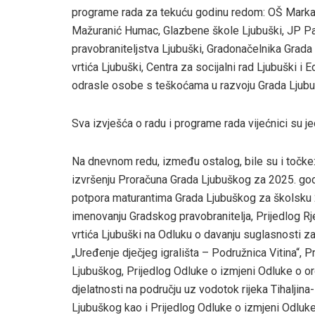
programe rada za tekuću godinu redom: OŠ Marka Ma
Mažuranić Humac, Glazbene škole Ljubuški, JP Park
pravobraniteljstva Ljubuški, Gradonačelnika Grada
vrtića Ljubuški, Centra za socijalni rad Ljubuški i 
odrasle osobe s teškoćama u razvoju Grada Ljub
Sva izvješća o radu i programe rada vijećnici su je
Na dnevnom redu, između ostalog, bile su i točke:
izvršenju Proračuna Grada Ljubuškog za 2025. godin
potpora maturantima Grada Ljubuškog za školsku 2
imenovanju Gradskog pravobranitelja, Prijedlog R
vrtića Ljubuški na Odluku o davanju suglasnosti 
„Uređenje dječjeg igrališta – Podružnica Vitina“, 
Ljubuškog, Prijedlog Odluke o izmjeni Odluke o orga
djelatnosti na području uz vodotok rijeka Tihaljin
Ljubuškog kao i Prijedlog Odluke o izmjeni Odluke