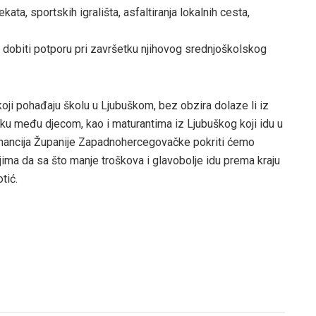
ata, sportskih igrališta, asfaltiranja lokalnih cesta,
e dobiti potporu pri završetku njihovog srednjoškolskog
 pohađaju školu u Ljubuškom, bez obzira dolaze li iz
zliku među djecom, kao i maturantima iz Ljubuškog koji idu u
financija Županije Zapadnohercegovačke pokriti ćemo
jima da sa što manje troškova i glavobolje idu prema kraju
tić.