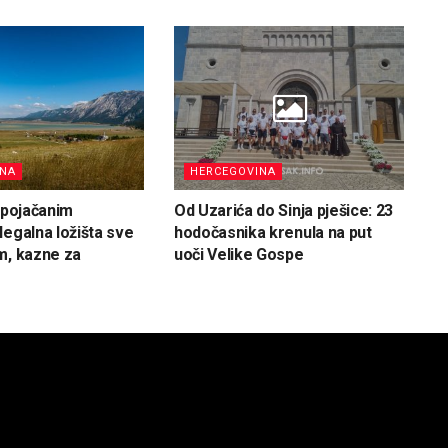
INA
HERCEGOVINA
d pojačanim
Od Uzarića do Sinja pješice: 23
legalna ložišta sve
hodočasnika krenula na put
m, kazne za
uoči Velike Gospe