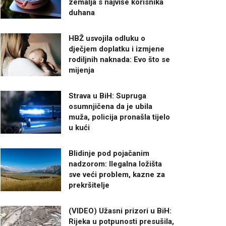
zemalja s najviše korisnika
duhana
HBŽ usvojila odluku o
dječjem doplatku i izmjene
rodiljnih naknada: Evo što se
mijenja
Strava u BiH: Supruga
osumnjičena da je ubila
muža, policija pronašla tijelo
u kući
Blidinje pod pojačanim
nadzorom: Ilegalna ložišta
sve veći problem, kazne za
prekršitelje
(VIDEO) Užasni prizori u BiH:
Rijeka u potpunosti presušila,