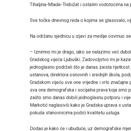
Tihaljina-Mlade-Trebižat i ostalim vodotocima na
Sve točke dnevnog reda o kojima se glasovalo, vij
Na održanu sjednicu u izjavi za medije osvrnuo s
– Iznimno mi je drago, iako se nalazimo već dubo
Gradskog vijeća Ljubuški. Zadovoljstvo mi je kazat
jednoglasno podržali što je danas zaista rijetkost. 
ustanova, direktora osnovnih i srednjih škola, podu
Gradskom vijeću sve one vrijedne i vrlo značajne pr
sva ona demografska i socijalna prava koja smo po
zašto smo danas dobili jednoglasnu potporu i vije
Markotić naglasivši kako je Gradska uprava s ust
pokuša stanovnicima podići kvalitetu usluga.
Dodao je kako će i ubuduće, uz demografske mjere i