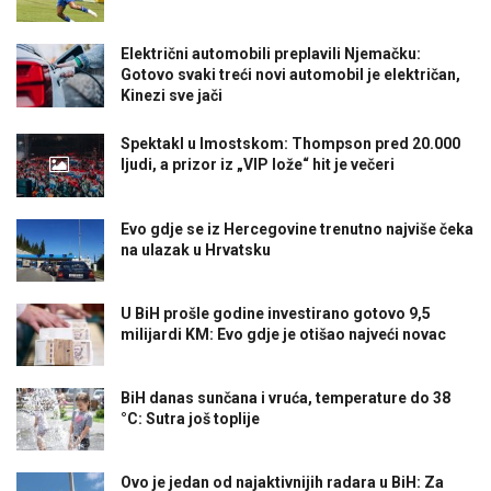
Električni automobili preplavili Njemačku:
Gotovo svaki treći novi automobil je električan,
Kinezi sve jači
Spektakl u Imostskom: Thompson pred 20.000
ljudi, a prizor iz „VIP lože“ hit je večeri
Evo gdje se iz Hercegovine trenutno najviše čeka
na ulazak u Hrvatsku
U BiH prošle godine investirano gotovo 9,5
milijardi KM: Evo gdje je otišao najveći novac
BiH danas sunčana i vruća, temperature do 38
°C: Sutra još toplije
Ovo je jedan od najaktivnijih radara u BiH: Za