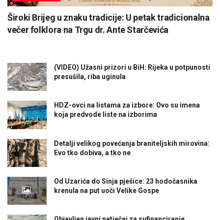
Široki Brijeg u znaku tradicije: U petak tradicionalna
večer folklora na Trgu dr. Ante Starčevića
(VIDEO) Užasni prizori u BiH: Rijeka u potpunosti
presušila, riba uginula
HDZ-ovci na listama za izbore: Ovo su imena
koja predvode liste na izborima
Detalji velikog povećanja braniteljskih mirovina:
Evo tko dobiva, a tko ne
Od Uzarića do Sinja pješice: 23 hodočasnika
krenula na put uoči Velike Gospe
Objavljen javni natječaj za sufinanciranje