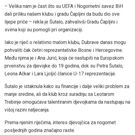
– Velika nam je čast što su UEFA i Nogometni savez BiH
dali priliku našem klubu i gradu Čapljini da budu dio ove
lijepe priče – rekla je Šutalo, zahvalivši Gradu Čapljini i
svima koji su pomogli pri organizaciji.
Iako je riječ o relativno malom klubu, Dubrave danas mogu
pohvaliti čak četiri reprezentativke Bosne i Hercegovine.
Među njima je i Ana Jurić, koja će nastupiti na Europskom
prvenstvu za djevojke do 19 godina, dok su Petra Šutalo,
Leona Ačkar i Lara Ljoljić članice U-17 reprezentacije.
Šutalo je istaknula kako su financije i dalje veliki problem za
manje sredine, ali da klub kroz suradnju sa Leotarom
Trebinje omogućava talentiranim djevojkama da nastupaju na
višoj razini natjecanja.
Prema njenim riječima, interes djevojčica za nogomet
posljednjih godina značajno raste.