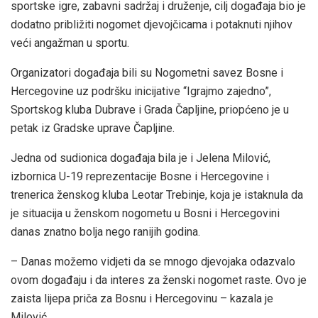
sportske igre, zabavni sadržaj i druženje, cilj događaja bio je
dodatno približiti nogomet djevojčicama i potaknuti njihov
veći angažman u sportu.
Organizatori događaja bili su Nogometni savez Bosne i
Hercegovine uz podršku inicijative “Igrajmo zajedno”,
Sportskog kluba Dubrave i Grada Čapljine, priopćeno je u
petak iz Gradske uprave Čapljine.
Jedna od sudionica događaja bila je i Jelena Milović,
izbornica U-19 reprezentacije Bosne i Hercegovine i
trenerica ženskog kluba Leotar Trebinje, koja je istaknula da
je situacija u ženskom nogometu u Bosni i Hercegovini
danas znatno bolja nego ranijih godina.
– Danas možemo vidjeti da se mnogo djevojaka odazvalo
ovom događaju i da interes za ženski nogomet raste. Ovo je
zaista lijepa priča za Bosnu i Hercegovinu – kazala je
Milović.