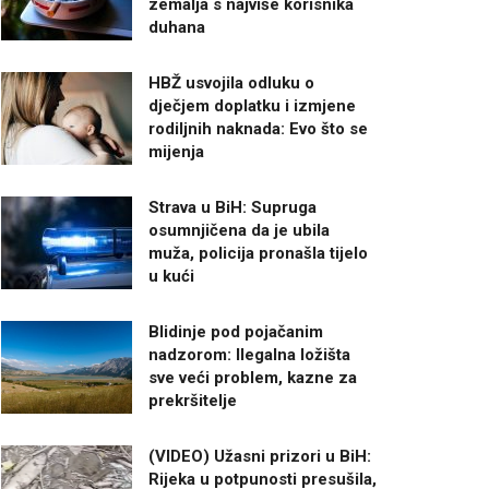
zemalja s najviše korisnika
duhana
HBŽ usvojila odluku o
dječjem doplatku i izmjene
rodiljnih naknada: Evo što se
mijenja
Strava u BiH: Supruga
osumnjičena da je ubila
muža, policija pronašla tijelo
u kući
Blidinje pod pojačanim
nadzorom: Ilegalna ložišta
sve veći problem, kazne za
prekršitelje
(VIDEO) Užasni prizori u BiH:
Rijeka u potpunosti presušila,