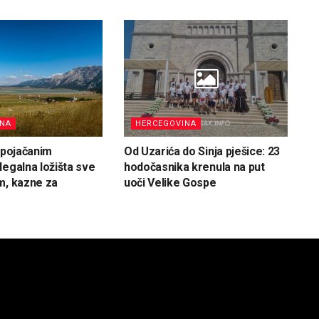
INA
HERCEGOVINA
d pojačanim
Od Uzarića do Sinja pješice: 23
legalna ložišta sve
hodočasnika krenula na put
m, kazne za
uoči Velike Gospe