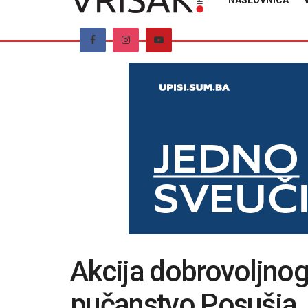
NASLOVNICA
Akcija dobrovoljnog 
pučanstvo Posušja