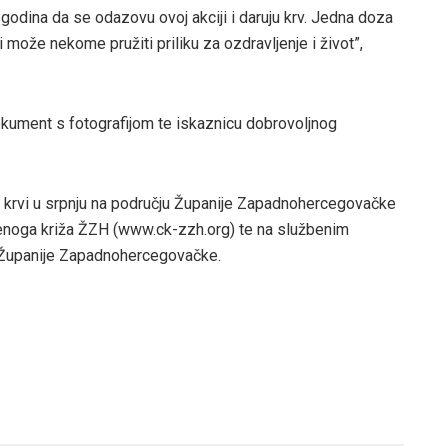
dina da se odazovu ovoj akciji i daruju krv. Jedna doza
i može nekome pružiti priliku za ozdravljenje i život”,
dokument s fotografijom te iskaznicu dobrovoljnog
a krvi u srpnju na području Županije Zapadnohercegovačke
venoga križa ŽZH (www.ck-zzh.org) te na službenim
 Županije Zapadnohercegovačke.