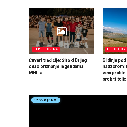
HERCEGOVINA
HERCEGOV
Čuvari tradicije: Široki Brijeg
Blidinje po
odao priznanje legendama
nadzorom: I
MNL-a
veći proble
prekršitelje