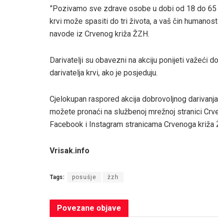
”Pozivamo sve zdrave osobe u dobi od 18 do 65 go
krvi može spasiti do tri života, a vaš čin humanost
navode iz Crvenog križa ŽZH.
Darivatelji su obavezni na akciju ponijeti važeći 
darivatelja krvi, ako je posjeduju.
Cjelokupan raspored akcija dobrovoljnog darivanj
možete pronaći na službenoj mrežnoj stranici Cr
Facebook i Instagram stranicama Crvenoga križa
Vrisak.info
Tags:
posušje
žzh
Povezane
objave