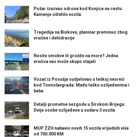
Požar izazvao odrone kod Konjica na cestu:
Kamenje oštetilo vozila
Tragedija na Biokovu, planinar preminuo zbog
vrućine i dehidracije
Nosite smokve ili grožđe na more? Jedna
vrećica vas može skupo stajati
Vozač iz Posušja sudjelovao u teškoj nesreći
kod Tomislavgrada: Među teško ozlijeđenima i
beba
Detalji prometne nezgode u Širokom Brijegu:
Dvije osobe ozlijeđene u sudaru 3 vozila
MUP ŽZH nabavio novih 15 vozila vrijednih više
od 700.000 KM