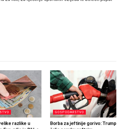
STVO
GOSPODARSTVO
elike razlike u
Borba za jeftinije gorivo: Trump