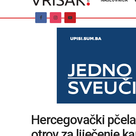
NASLOVNICA
Hercegovački pčelari
otrov za liječenje 