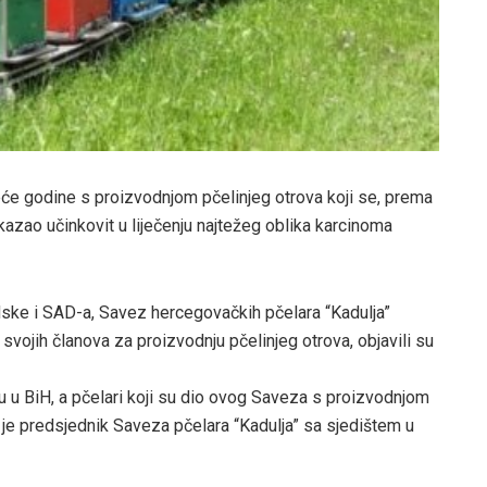
će godine s proizvodnjom pčelinjeg otrova koji se, prema
okazao učinkovit u liječenju najtežeg oblika karcinoma
dske i SAD-a, Savez hercegovačkih pčelara “Kadulja”
 svojih članova za proizvodnju pčelinjeg otrova, objavili su
u u BiH, a pčelari koji su dio ovog Saveza s proizvodnjom
o je predsjednik Saveza pčelara “Kadulja” sa sjedištem u