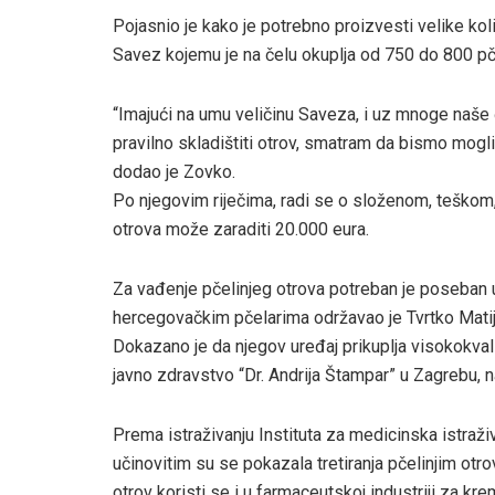
Pojasnio je kako je potrebno proizvesti velike količ
Savez kojemu je na čelu okuplja od 750 do 800 pč
“Imajući na umu veličinu Saveza, i uz mnoge naše č
pravilno skladištiti otrov, smatram da bismo mogli
dodao je Zovko.
Po njegovim riječima, radi se o složenom, teškom,
otrova može zaraditi 20.000 eura.
Za vađenje pčelinjeg otrova potreban je poseban u
hercegovačkim pčelarima održavao je Tvrtko Matijev
Dokazano je da njegov uređaj prikuplja visokokvalit
javno zdravstvo “Dr. Andrija Štampar” u Zagrebu, 
Prema istraživanju Instituta za medicinska istraži
učinovitim su se pokazala tretiranja pčelinjim otr
otrov koristi se i u farmaceutskoj industriji za kre