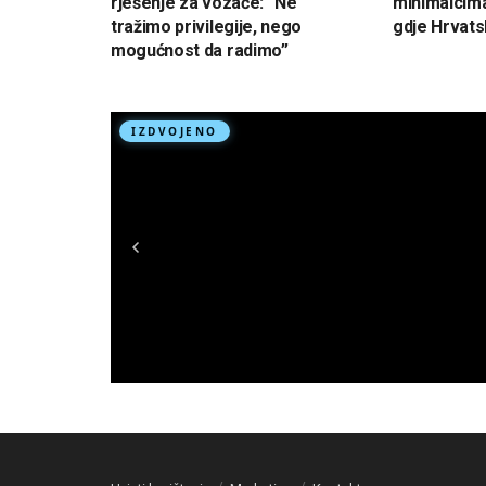
rješenje za vozače: “Ne
minimalcima:
tražimo privilegije, nego
gdje Hrvat
mogućnost da radimo”