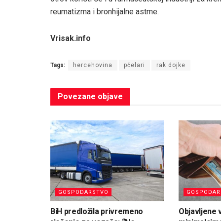
reumatizma i bronhijalne astme.
Vrisak.info
Tags:
hercehovina
pčelari
rak dojke
Povezane
objave
GOSPODARSTVO
GOSPODAR
BiH predložila privremeno
Objavljene v