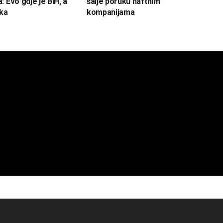
 Evo gdje je BiH, a
šalje poruku naftnim
ska
kompanijama