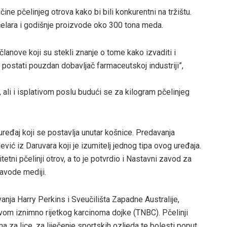
ine pčelinjeg otrova kako bi bili konkurentni na tržištu.
elara i godišnje proizvode oko 300 tona meda.
lanove koji su stekli znanje o tome kako izvaditi i
 postati pouzdan dobavljač farmaceutskoj industriji”,
 ali i isplativom poslu budući se za kilogram pčelinjeg
ređaj koji se postavlja unutar košnice. Predavanja
ić iz Daruvara koji je izumitelj jednog tipa ovog uređaja.
etni pčelinji otrov, a to je potvrdio i Nastavni zavod za
navode mediji.
vanja Harry Perkins i Sveučilišta Zapadne Australije,
ovom iznimno rijetkog karcinoma dojke (TNBC). Pčelinji
ma za lice, za liječenje sportskih ozljeda te bolesti poput