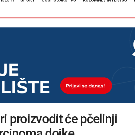
VIJESTI
SPORT
GOSPODARSTVO
KOLUMNE / INTERVJU
 proizvodit će pčelinji
karcinoma dojke