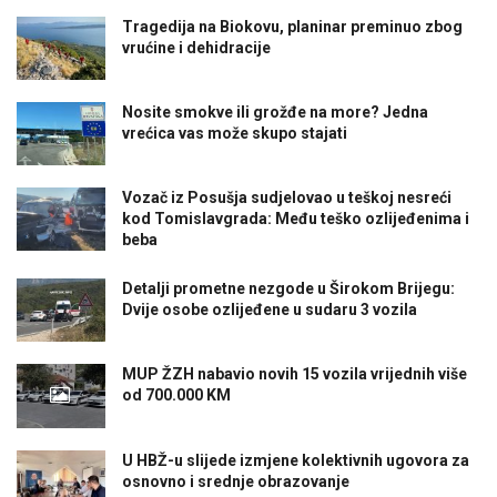
Tragedija na Biokovu, planinar preminuo zbog
vrućine i dehidracije
Nosite smokve ili grožđe na more? Jedna
vrećica vas može skupo stajati
Vozač iz Posušja sudjelovao u teškoj nesreći
kod Tomislavgrada: Među teško ozlijeđenima i
beba
Detalji prometne nezgode u Širokom Brijegu:
Dvije osobe ozlijeđene u sudaru 3 vozila
MUP ŽZH nabavio novih 15 vozila vrijednih više
od 700.000 KM
U HBŽ-u slijede izmjene kolektivnih ugovora za
osnovno i srednje obrazovanje