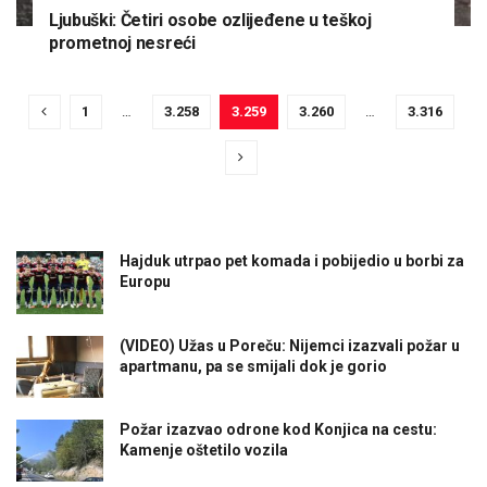
Ljubuški: Četiri osobe ozlijeđene u teškoj
prometnoj nesreći
1
…
3.258
3.259
3.260
…
3.316
Hajduk utrpao pet komada i pobijedio u borbi za
Europu
(VIDEO) Užas u Poreču: Nijemci izazvali požar u
apartmanu, pa se smijali dok je gorio
Požar izazvao odrone kod Konjica na cestu:
Kamenje oštetilo vozila