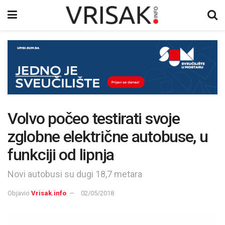
Volvo počeo testirati svoje
zglobne električne autobuse, u
funkciji od lipnja
Novi autobusi su dugi 18,7 metara
Objavio
Vrisak.info
02/05/2018