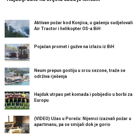
Aktivan požar kod Konjica, u gašenju sudjelovali
Air Tractor i helikopter OS-a BiH
Pojačan promet i gužve na izlazu iz BiH
Neum prepun gostiju u srcu sezone, traže se
održiva rješenja
Hajduk utrpao pet komada i pobijedio u borbi za
Europu
(VIDEO) Užas u Poreču: Nijemci izazvali požar u
apartmanu, pa se smijali dok je gorio