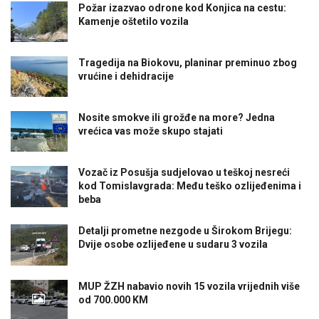
Požar izazvao odrone kod Konjica na cestu:
Kamenje oštetilo vozila
Tragedija na Biokovu, planinar preminuo zbog
vrućine i dehidracije
Nosite smokve ili grožđe na more? Jedna
vrećica vas može skupo stajati
Vozač iz Posušja sudjelovao u teškoj nesreći
kod Tomislavgrada: Među teško ozlijeđenima i
beba
Detalji prometne nezgode u Širokom Brijegu:
Dvije osobe ozlijeđene u sudaru 3 vozila
MUP ŽZH nabavio novih 15 vozila vrijednih više
od 700.000 KM