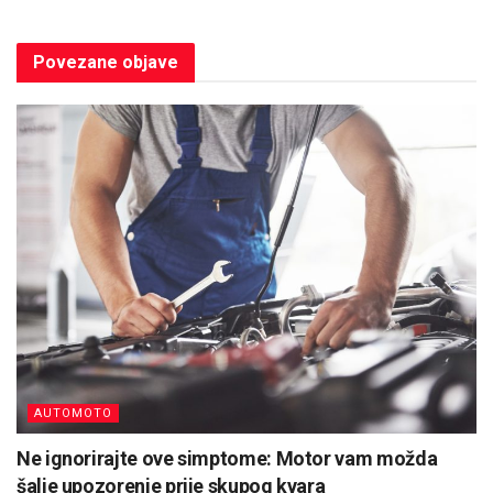
Povezane
objave
AUTOMOTO
Ne ignorirajte ove simptome: Motor vam možda
šalje upozorenje prije skupog kvara