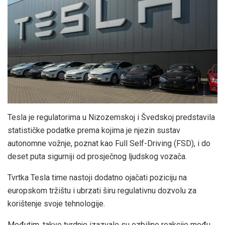
Tesla je regulatorima u Nizozemskoj i Švedskoj predstavila
statističke podatke prema kojima je njezin sustav
autonomne vožnje, poznat kao Full Self-Driving (FSD), i do
deset puta sigurniji od prosječnog ljudskog vozača.
Tvrtka Tesla time nastoji dodatno ojačati poziciju na
europskom tržištu i ubrzati širu regulativnu dozvolu za
korištenje svoje tehnologije.
Međutim, takve tvrdnje izazvale su ozbiljne reakcije među