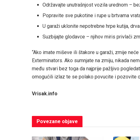
Održavajte unutrašnjost vozila urednom – bez 
Popravite sve pukotine i rupe u brtvama vrata 
U garaži uklonite nepotrebne hrpe kutija, drva
Suzbijajte glodavce – njihov miris privlači zm
“Ako imate miševe ili štakore u garaži, zmije neće
Exterminators. Ako sumnjate na zmiju, nikada nemo
među stvari bez toga da najprije pažljivo pogledate
omogućili izlaz te se polako povucite i pozovite ov
Vrisak.info
Povezane
objave