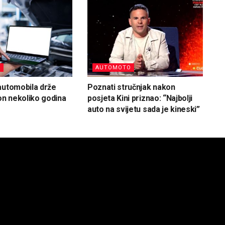
O
AUTOMOTO
automobila drže
Poznati stručnjak nakon
kon nekoliko godina
posjeta Kini priznao: “Najbolji
auto na svijetu sada je kineski”