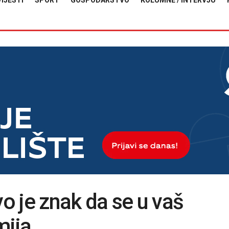
VIJESTI
SPORT
GOSPODARSTVO
KOLUMNE / INTERVJU
vo je znak da se u vaš
mija