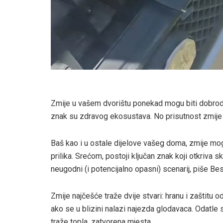
Zmije u vašem dvorištu ponekad mogu biti dobrodoš
znak su zdravog ekosustava. No prisutnost zmije 
Baš kao i u ostale dijelove vašeg doma, zmije mogu
prilika. Srećom, postoji ključan znak koji otkriva sk
neugodni (i potencijalno opasni) scenarij, piše Bes
Zmije najčešće traže dvije stvari: hranu i zaštitu
ako se u blizini nalazi najezda glodavaca. Odatle
traže topla, zatvorena mjesta.