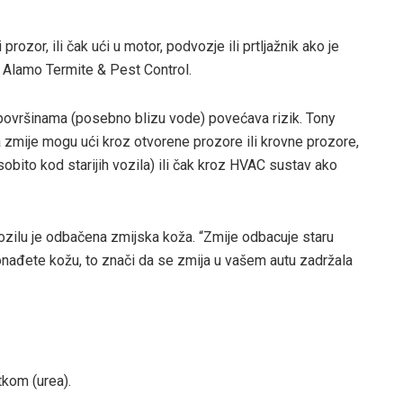
prozor, ili čak ući u motor, podvozje ili prtljažnik ako je
e Alamo Termite & Pest Control.
 površinama (posebno blizu vode) povećava rizik. Tony
 zmije mogu ući kroz otvorene prozore ili krovne prozore,
bito kod starijih vozila) ili čak kroz HVAC sustav ako
vozilu je odbačena zmijska koža. “Zmije odbacuje staru
ronađete kožu, to znači da se zmija u vašem autu zadržala
tkom (urea).