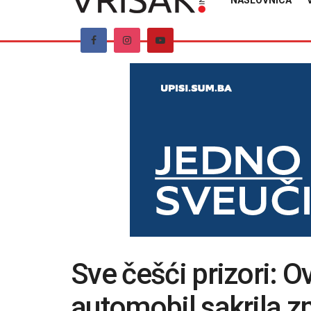
NASLOVNICA
Sve češći prizori: O
automobil sakrila z