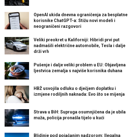
OpenAI ukida dnevna ograničenja za besplatne
korisnike ChatGPT-a: Stižu novi modeli i
neograničeni razgovori
Veliki preokret u Kaliforniji: Hibridi prvi put
nadmašili električne automobile, Tesla i dalje
drži vrh
Pušenje i dalje veliki problem u EU: Objavljena
ljestvica zemalja s najviše korisnika duhana
HBŽ usvojila odluku o dječjem doplatku i
izmjene rodiljnih naknada: Evo što se mijenja
Strava u BiH: Supruga osumnjičena da je ubila
muža, policija pronašla tijelo u kući
Blidinje pod pojačanim nadzorom: Ilegalna