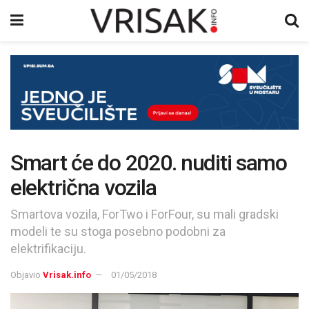
Smart će do 2020. nuditi samo
električna vozila
Smartova vozila, ForTwo i ForFour, su mali gradski
modeli te su stoga posebno podobni za
elektrifikaciju.
Objavio
Vrisak.info
01/05/2018