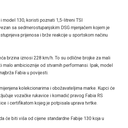
 model 130, koristi poznati 1,5-litreni TSI
povezan sa sedmerostupanjskim DSG mjenjačem kojem je
stupnjeva prijenosa i brže reakcije u sportskom načinu
ća brzina iznosi 228 km/h. To su odlične brojke za mali
uči malo ambicioznije od stvarnih performansi. Ipak, model
 najbrža Fabia u povijesti.
mijenjena kolekcionarima i obožavateljima marke. Kupci će
ključuje vozačke rukavice i komadić pravog Fabia RS
ice i certifikatom kojeg je potpisala uprava tvrtke.
da će biti viša od cijene standardne Fabije 130 koja u