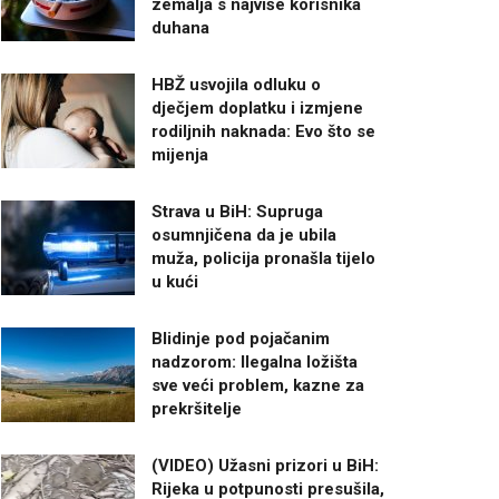
zemalja s najviše korisnika
duhana
HBŽ usvojila odluku o
dječjem doplatku i izmjene
rodiljnih naknada: Evo što se
mijenja
Strava u BiH: Supruga
osumnjičena da je ubila
muža, policija pronašla tijelo
u kući
Blidinje pod pojačanim
nadzorom: Ilegalna ložišta
sve veći problem, kazne za
prekršitelje
(VIDEO) Užasni prizori u BiH:
Rijeka u potpunosti presušila,