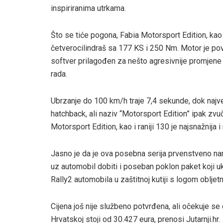
inspiriranima utrkama.
Što se tiće pogona, Fabia Motorsport Edition, kao i
četverocilindraš sa 177 KS i 250 Nm. Motor je 
softver prilagođen za nešto agresivnije promjene 
rada.
Ubrzanje do 100 km/h traje 7,4 sekunde, dok najve
hatchback, ali naziv “Motorsport Edition” ipak zv
Motorsport Edition, kao i raniji 130 je najsnažnija i
Jasno je da je ova posebna serija prvenstveno na
uz automobil dobiti i poseban poklon paket koji u
Rally2 automobila u zaštitnoj kutiji s logom obljetn
Cijena još nije službeno potvrđena, ali očekuje se 
Hrvatskoj stoji od 30.427 eura, prenosi Jutarnji.hr.