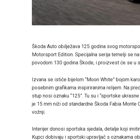
Škoda Auto obilježava 125 godina svog motorsp
Motorsport Edition. Specijalna serija temelji se 
povodom 130 godina Škode, i proizvest će se u 
Izvana se ističe bijelom “Moon White” bojom karos
posebnim grafikama inspiriranima relijem. Na pred
stup nosi oznaku “125”. Tu su i “sportske ukrasne 
je 15 mm niži od standardne Škoda Fabia Monte Carl
vožnji.
Interijer donosi sportska sjedala, detalje koji imi
Kupci dobivaju i sportski upravljač s oznakama ob