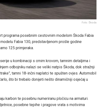
Foto: Škoda
ort programa posebnim cestovnim modelom Škoda Fabia
na modelu Fabia 130, predstavljenom prošle godine
samo 125 primjeraka.
erije u kombinaciji s crnim krovom, tamnim detaljima i
njem odbojniku nalazi se veliki natpis Škoda, dok stražnji
trake”, tamni 18-inčni naplatci te spušten ovjes. Automobil
o, što bi trebalo donijeti nešto dinamičniji osjećaj u
tiraju karbon te posebnu numeriranu pločicu na armaturi.
ljetnice, posebne tepihe i pragove vrata s motivima