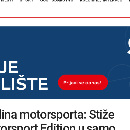
VIJESTI
SPORT
GOSPODARSTVO
KOLUMNE / INTERVJU
ina motorsporta: Stiže
torsport Edition u samo