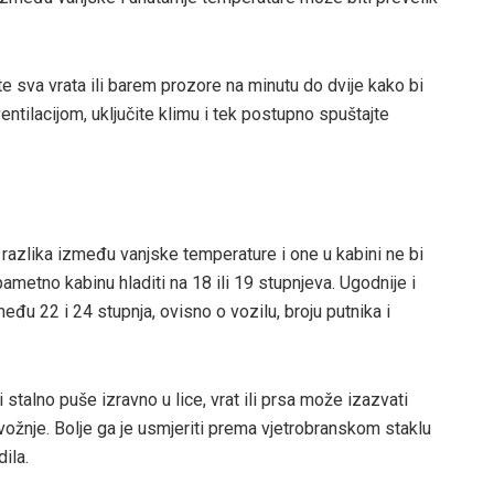
ite sva vrata ili barem prozore na minutu do dvije kako bi
entilacijom, uključite klimu i tek postupno spuštajte
 razlika između vanjske temperature i one u kabini ne bi
 pametno kabinu hladiti na 18 ili 19 stupnjeva. Ugodnije i
među 22 i 24 stupnja, ovisno o vozilu, broju putnika i
stalno puše izravno u lice, vrat ili prsa može izazvati
ožnje. Bolje ga je usmjeriti prema vjetrobranskom staklu
ila.