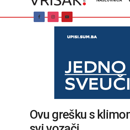
NASLOVNICA
Ovu grešku s klimo
svi vozači