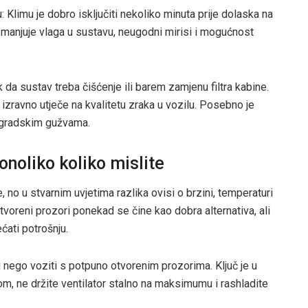
: Klimu je dobro isključiti nekoliko minuta prije dolaska na
e smanjuje vlaga u sustavu, neugodni mirisi i mogućnost
k da sustav treba čišćenje ili barem zamjenu filtra kabine.
 a izravno utječe na kvalitetu zraka u vozilu. Posebno je
u gradskim gužvama.
onoliko koliko mislite
, no u stvarnim uvjetima razlika ovisi o brzini, temperaturi
tvoreni prozori ponekad se čine kao dobra alternativa, ali
ćati potrošnju.
u nego voziti s potpuno otvorenim prozorima. Ključ je u
om, ne držite ventilator stalno na maksimumu i rashladite