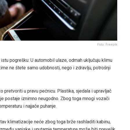
Foto: Freepik
 istu pogrešku: U automobil ulaze, odmah uključuju klimu
 time ne štete samo udobnosti, nego i zdravlju, potrošnji
 pretvoriti u pravu pećnicu. Plastika, sjedala i upravljač
ožnje postaje iznimno neugodno. Zbog toga mnogi vozači
emperaturu i najjače puhanje.
tav klimatizacije neće zbog toga brže rashladiti kabinu,
između vanjske i unutarnje temperature može biti prevelik