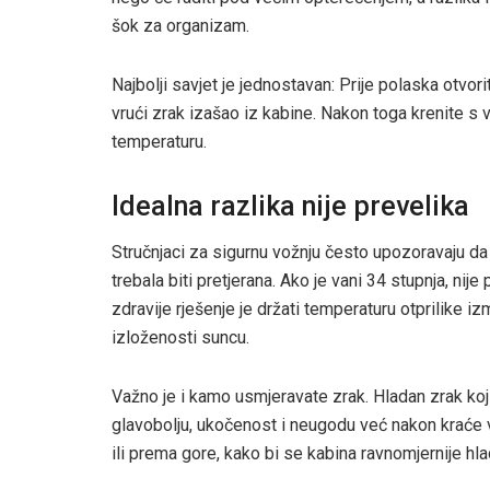
šok za organizam.
Najbolji savjet je jednostavan: Prije polaska otvor
vrući zrak izašao iz kabine. Nakon toga krenite s v
temperaturu.
Idealna razlika nije prevelika
Stručnjaci za sigurnu vožnju često upozoravaju da
trebala biti pretjerana. Ako je vani 34 stupnja, nije
zdravije rješenje je držati temperaturu otprilike iz
izloženosti suncu.
Važno je i kamo usmjeravate zrak. Hladan zrak koji 
glavobolju, ukočenost i neugodu već nakon kraće v
ili prema gore, kako bi se kabina ravnomjernije hlad