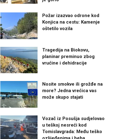
Požar izazvao odrone kod
Konjica na cestu: Kamenje
oštetilo vozila
Tragedija na Biokovu,
planinar preminuo zbog
vrućine i dehidracije
Nosite smokve ili grožđe na
more? Jedna vrećica vas
može skupo stajati
Vozač iz Posušja sudjelovao
u teškoj nesreći kod
Tomislavgrada: Među teško
ozlijeđenima i beba