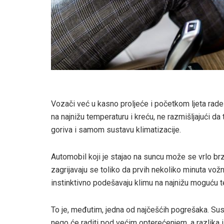
Vozači već u kasno proljeće i početkom ljeta rade
na najnižu temperaturu i kreću, ne razmišljajući da
goriva i samom sustavu klimatizacije.
Automobil koji je stajao na suncu može se vrlo brzo
zagrijavaju se toliko da prvih nekoliko minuta v
instinktivno podešavaju klimu na najnižu moguću t
To je, međutim, jedna od najčešćih pogrešaka. Sus
nego će raditi pod većim opterećenjem, a razlika 