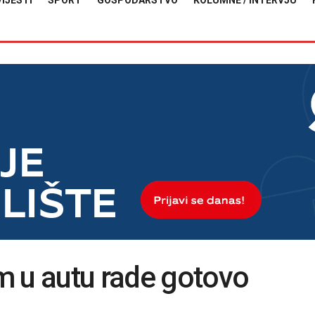
VIJESTI
SPORT
GOSPODARSTVO
KOLUMNE / INTERVJU
m u autu rade gotovo