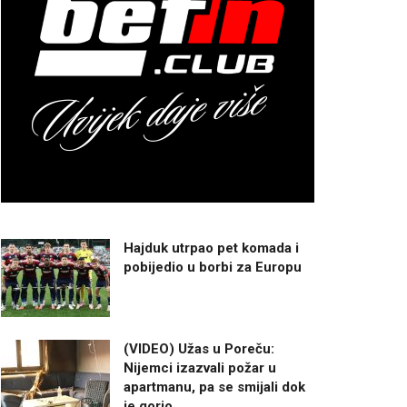
Hajduk utrpao pet komada i
pobijedio u borbi za Europu
(VIDEO) Užas u Poreču:
Nijemci izazvali požar u
apartmanu, pa se smijali dok
je gorio