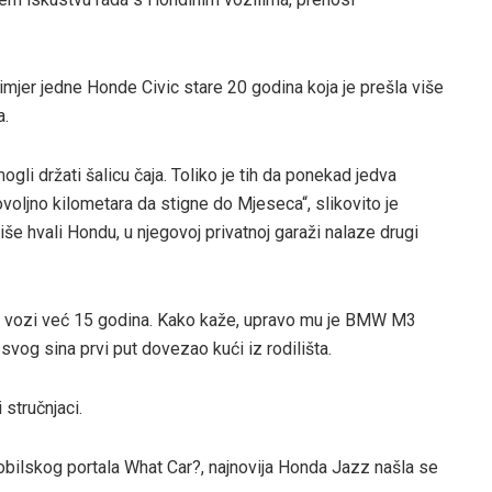
mjer jedne Honde Civic stare 20 godina koja je prešla više
a.
ogli držati šalicu čaja. Toliko je tih da ponekad jedva
dovoljno kilometara da stigne do Mjeseca“, slikovito je
iše hvali Hondu, u njegovoj privatnoj garaži nalaze drugi
i vozi već 15 godina. Kako kaže, upravo mu je BMW M3
 svog sina prvi put dovezao kući iz rodilišta.
 stručnjaci.
ilskog portala What Car?, najnovija Honda Jazz našla se