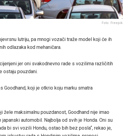
Foto: Freepik
evrsnu lutriju, pa mnogi vozači traže model koji će ih
enih odlazaka kod mehaničara.
jenjeni jer oni svakodnevno rade s vozilima različitih
je ostaju pouzdani.
es Goodhand, koji je otkrio koju marku smatra
oji žele maksimalnu pouzdanost, Goodhand nije imao
 japanski automobil. Najbolja od svih je Honda. Oni su
Kada bi svi vozili Hondu, ostao bih bez posla“, rekao je,
jem iskustvu rada s Hondinim vozilima, prenosi