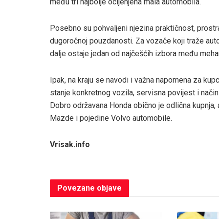
među tri najbolje ocijenjena mala automobila.
Posebno su pohvaljeni njezina praktičnost, prostra
dugoročnoj pouzdanosti. Za vozače koji traže aut
dalje ostaje jedan od najčešćih izbora među mehan
Ipak, na kraju se navodi i važna napomena za kupc
stanje konkretnog vozila, servisna povijest i način
Dobro održavana Honda obično je odlična kupnja, al
Mazde i pojedine Volvo automobile.
Vrisak.info
Povezane
objave