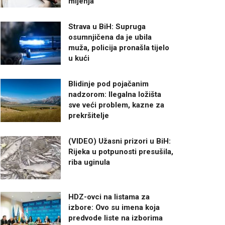
mijenja
Strava u BiH: Supruga
osumnjičena da je ubila
muža, policija pronašla tijelo
u kući
Blidinje pod pojačanim
nadzorom: Ilegalna ložišta
sve veći problem, kazne za
prekršitelje
(VIDEO) Užasni prizori u BiH:
Rijeka u potpunosti presušila,
riba uginula
HDZ-ovci na listama za
izbore: Ovo su imena koja
predvode liste na izborima