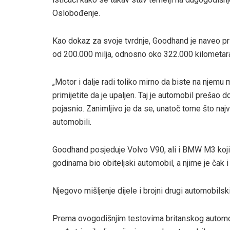
Oslobođenje.
Kao dokaz za svoje tvrdnje, Goodhand je naveo pri
od 200.000 milja, odnosno oko 322.000 kilometar
„Motor i dalje radi toliko mirno da biste na njemu m
primijetite da je upaljen. Taj je automobil prešao 
pojasnio. Zanimljivo je da se, unatoč tome što najv
automobili.
Goodhand posjeduje Volvo V90, ali i BMW M3 koj
godinama bio obiteljski automobil, a njime je čak i
Njegovo mišljenje dijele i brojni drugi automobilski
Prema ovogodišnjim testovima britanskog automob