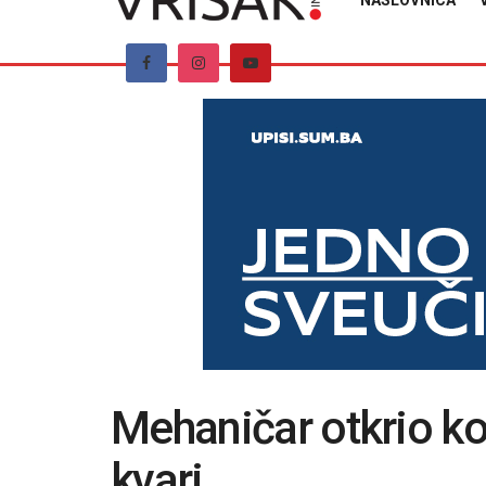
NASLOVNICA
Mehaničar otkrio koj
kvari