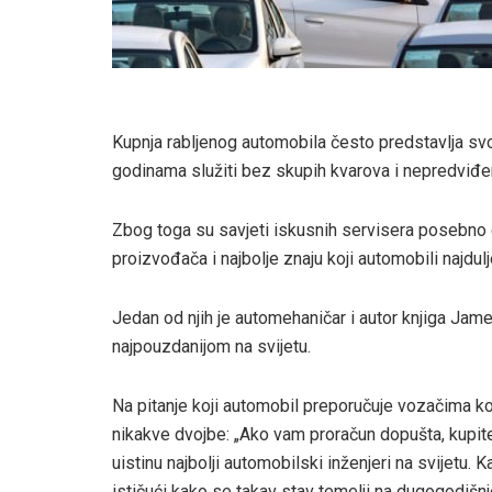
Kupnja rabljenog automobila često predstavlja svoj
godinama služiti bez skupih kvarova i nepredviđ
Zbog toga su savjeti iskusnih servisera posebno ci
proizvođača i najbolje znaju koji automobili najdul
Jedan od njih je automehaničar i autor knjiga Jam
najpouzdanijom na svijetu.
Na pitanje koji automobil preporučuje vozačima k
nikakve dvojbe: „Ako vam proračun dopušta, kupite
uistinu najbolji automobilski inženjeri na svijetu. 
ističući kako se takav stav temelji na dugogodišn