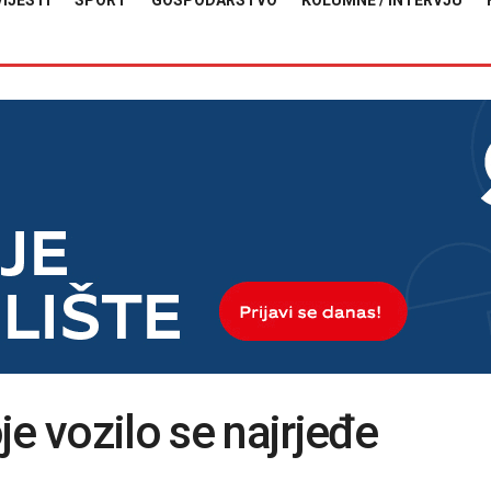
VIJESTI
SPORT
GOSPODARSTVO
KOLUMNE / INTERVJU
e vozilo se najrjeđe