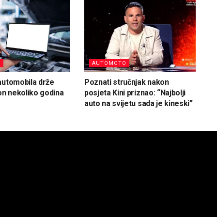
O
AUTOMOTO
automobila drže
Poznati stručnjak nakon
kon nekoliko godina
posjeta Kini priznao: “Najbolji
auto na svijetu sada je kineski”