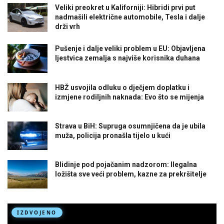
Veliki preokret u Kaliforniji: Hibridi prvi put
nadmašili električne automobile, Tesla i dalje
drži vrh
Pušenje i dalje veliki problem u EU: Objavljena
ljestvica zemalja s najviše korisnika duhana
HBŽ usvojila odluku o dječjem doplatku i
izmjene rodiljnih naknada: Evo što se mijenja
Strava u BiH: Supruga osumnjičena da je ubila
muža, policija pronašla tijelo u kući
Blidinje pod pojačanim nadzorom: Ilegalna
ložišta sve veći problem, kazne za prekršitelje