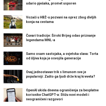
udario pješaka, promet usporen
Vozači u HBŽ-u pozvani na oprez zbog divljih
konja na cestama
Čuvari tradicije: Široki Brijeg odao priznanje
legendama MNL-a
Samo osam sastojaka, a svjetska slava: Torta
od šljiva koja je osvojila generacije
Ovaj jednostavan trik s limunom sve je
popularniji: Zašto ga ljudi drže kraj kreveta?
OpenAI ukida dnevna ograničenja za besplatne
korisnike ChatGPT-a: Stižu novi modeli i
neograničeni razgovori