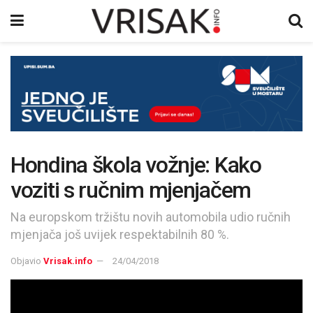
Hondina škola vožnje: Kako
voziti s ručnim mjenjačem
Na europskom tržištu novih automobila udio ručnih
mjenjača još uvijek respektabilnih 80 %.
Objavio
Vrisak.info
24/04/2018