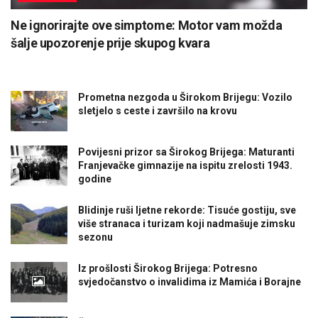
Ne ignorirajte ove simptome: Motor vam možda
šalje upozorenje prije skupog kvara
Prometna nezgoda u Širokom Brijegu: Vozilo
sletjelo s ceste i završilo na krovu
Povijesni prizor sa Širokog Brijega: Maturanti
Franjevačke gimnazije na ispitu zrelosti 1943.
godine
Blidinje ruši ljetne rekorde: Tisuće gostiju, sve
više stranaca i turizam koji nadmašuje zimsku
sezonu
Iz prošlosti Širokog Brijega: Potresno
svjedočanstvo o invalidima iz Mamića i Borajne