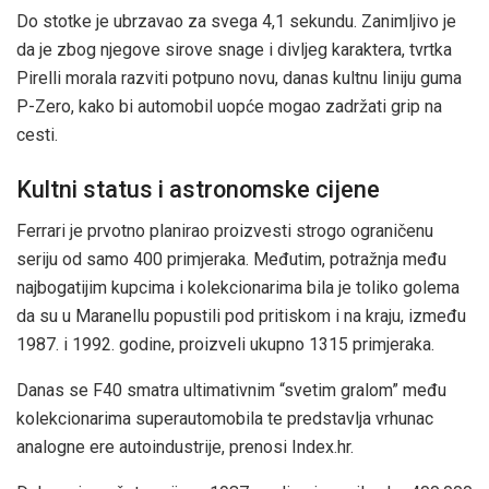
Do stotke je ubrzavao za svega 4,1 sekundu. Zanimljivo je
da je zbog njegove sirove snage i divljeg karaktera, tvrtka
Pirelli morala razviti potpuno novu, danas kultnu liniju guma
P-Zero, kako bi automobil uopće mogao zadržati grip na
cesti.
Kultni status i astronomske cijene
Ferrari je prvotno planirao proizvesti strogo ograničenu
seriju od samo 400 primjeraka. Međutim, potražnja među
najbogatijim kupcima i kolekcionarima bila je toliko golema
da su u Maranellu popustili pod pritiskom i na kraju, između
1987. i 1992. godine, proizveli ukupno 1315 primjeraka.
Danas se F40 smatra ultimativnim “svetim gralom” među
kolekcionarima superautomobila te predstavlja vrhunac
analogne ere autoindustrije, prenosi Index.hr.