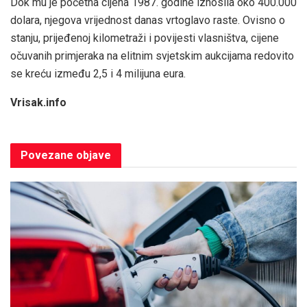
Dok mu je početna cijena 1987. godine iznosila oko 400.000
dolara, njegova vrijednost danas vrtoglavo raste. Ovisno o
stanju, prijeđenoj kilometraži i povijesti vlasništva, cijene
očuvanih primjeraka na elitnim svjetskim aukcijama redovito
se kreću između 2,5 i 4 milijuna eura.
Vrisak.info
Povezane
objave