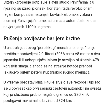
Dizajn karoserije potpisuje slavni studio Pininfarina, a u
njezinoj su izradi pionirski korišteni tada revolucionarni i
lagani kompozitni materijali: kevlar, karbonska vlakna i
aluminij. Zahvaljujući tome, suha masa automobila iznosi
nevjerojatnih 1100 kilograma.
Rušenje povijesne barijere brzine
U unutrašnjost ovog “perolakog” monstruma smješten je
središnje postavljeni 2,9-litreni (2936 ccm) V8 motor s dva
japanska IHI turbopunjača. Motor je razvijao službenih 478
konjskih snaga, a snaga se na stražnje kotače prenosi
isključivo putem peterostupanjskog ručnog mjenjača.
U vrijeme predstavljanja, F40 je srušio sve rekorde i upisao
se u povijest kao prvi serijski cestovni automobil na svijetu
koji je službeno probio magičnu granicu od 320 km/,
postigavši maksimalnu brzinu od 324 km/h.