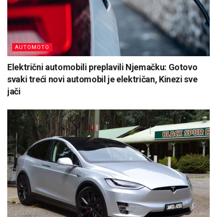
AUTOMOTO
Električni automobili preplavili Njemačku: Gotovo
svaki treći novi automobil je električan, Kinezi sve
jači