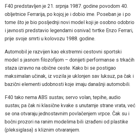
F40 predstavljen je 21. srpnja 1987. godine povodom 40.
obljetnice Ferrarija, po kojoj je i dobio ime. Poseban je i po
tome što je bio posljednji novi model koji je osobno odobrio
i javnosti predstavio legendarni osnivač tvrtke Enzo Ferrari,
prije svoje smrti u kolovozu 1988. godine.
Automobil je razvijen kao ekstremni cestovni sportski
model s jasnom filozofijom – donijeti performanse s trkaćih
staza izravno na obične ceste. Kako bi se postigao
maksimalan učinak, iz vozila je uklonjen sav luksuz, pa čak i
bazični elementi udobnosti koje imaju današnji automobili.
F40 tako nema ABS sustav, servo volan, tepihe, audio
sustav, pa čak ni klasične kvake s unutarnje strane vrata, već
se ona otvaraju jednostavnim povlačenjem vrpce. Čak su i
bočni prozori na ranim modelima bili izrađeni od plastike
(pleksiglasa) s kliznim otvaranjem.