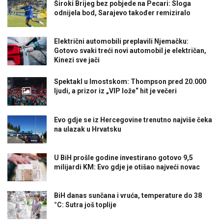
Široki Brijeg bez pobjede na Pecari: Sloga
odnijela bod, Sarajevo također remiziralo
Električni automobili preplavili Njemačku:
Gotovo svaki treći novi automobil je električan,
Kinezi sve jači
Spektakl u Imostskom: Thompson pred 20.000
ljudi, a prizor iz „VIP lože“ hit je večeri
Evo gdje se iz Hercegovine trenutno najviše čeka
na ulazak u Hrvatsku
U BiH prošle godine investirano gotovo 9,5
milijardi KM: Evo gdje je otišao najveći novac
BiH danas sunčana i vruća, temperature do 38
°C: Sutra još toplije